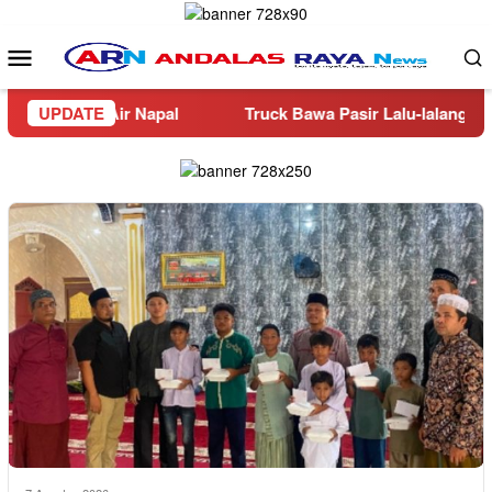
Loncat
ke
Menu
konten
Mobile
Iman Air Napal
UPDATE
Truck Bawa Pasir Lalu-lalang di Jalan 