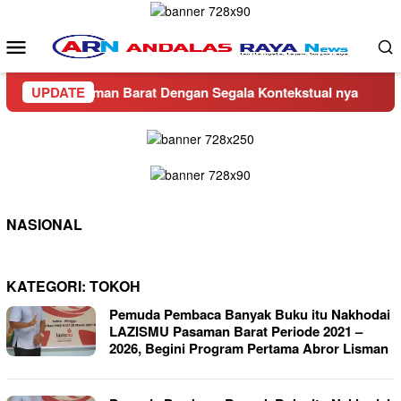
Loncat
ke
Menu
konten
Mobile
a di Pasaman Barat Dengan Segala Kontekstual nya
UPDATE
CV B
NASIONAL
KATEGORI:
TOKOH
Pemuda Pembaca Banyak Buku itu Nakhodai
LAZISMU Pasaman Barat Periode 2021 –
2026, Begini Program Pertama Abror Lisman