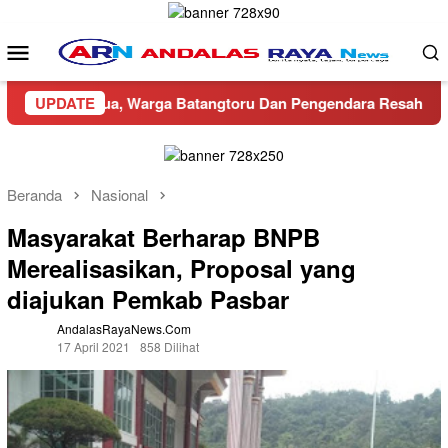
Loncat
ke
Menu
konten
Mobile
lan Dua, Warga Batangtoru Dan Pengendara Resah
UPDATE
Ditres
Beranda
Nasional
Masyarakat Berharap BNPB
Merealisasikan, Proposal yang
diajukan Pemkab Pasbar
AndalasRayaNews.com
17 April 2021
858 Dilihat