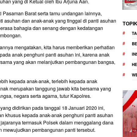
han yang di Ketuai oleh Ibu Arjuna Aan.
i Pasaman Barat serta tamu undangan lainnya,
ti asuhan dan anak-anak yang tinggal di panti asuhan
TOPI
 merasa bahagia dan senang dengan kedatangan
TA
ombongan.
BE
nnya mengatakan, kita harus memberikan perhatian
I
epada anak penghuni panti asuhan ini, karena anak
ersama yang akan melanjutkan pembangunan bangsa,
H
W
ebih kepada anak-anak, terlebih kepada anak
 anak merupakan tanggung jawab kita bersama yang
sa, negara serta agama, tutur Kapolres.
ang didirikan pada tanggal 18 Januari 2020 ini,
an khusus kepada anak-anak penghuni panti asuhan
jajaranya termasuk Polsek dalam menggalang dana
 mewujudkan pembangunan panti tersebut.