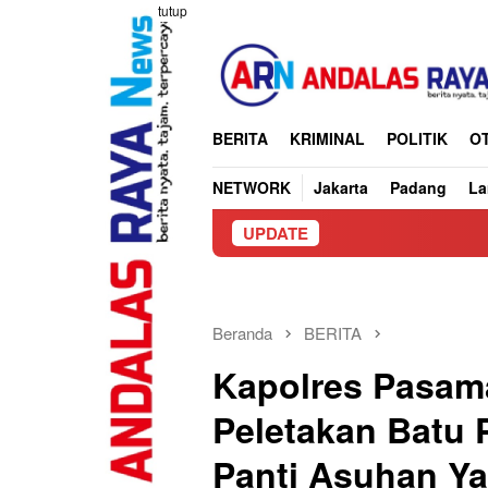
Loncat
tutup
ke
konten
BERITA
KRIMINAL
POLITIK
O
NETWORK
Jakarta
Padang
L
UPDATE
Beranda
BERITA
Kapolres Pasam
Peletakan Batu
Panti Asuhan Y