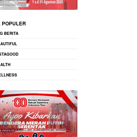
K POPULER
G BERITA
AUTIFUL
NSTAGOOD
EALTH
ELLNESS