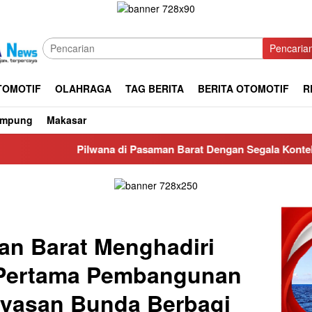
Pencaria
TOMOTIF
OLAHRAGA
TAG BERITA
BERITA OTOMOTIF
R
ampung
Makasar
Pilwana di Pasaman Barat Dengan Segala Kontekstual nya
an Barat Menghadiri
 Pertama Pembangunan
ayasan Bunda Berbagi