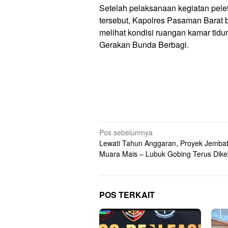
Setelah pelaksanaan kegiatan pel
tersebut, Kapolres Pasaman Barat
melihat kondisi ruangan kamar tid
Gerakan Bunda Berbagi.
Navigasi
Pos sebelumnya
Lewati Tahun Anggaran, Proyek Jemba
pos
Muara Mais – Lubuk Gobing Terus Dike
POS TERKAIT