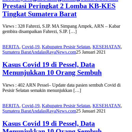
Prestasi Peringkat 2 Lomba KB-KES
Tingkat Sumatera Barat
Views : 328 Fahrezi, S.IP. MA Simpang Ampek, ARN – Kabar
gembira disampaikan Fahrezi, S.IP. […]
BERITA
,
Covid-19
,
Kabupaten Pesisir Selatan
,
KESEHATAN
,
Sumatera Barat
AndalasRayaNews.com
25 Januari 2021
Kasus Covid 19 di Pessel, Data
Menunjukkan 10 Orang Sembuh
Views : 402 ARN Pessel– Update data pasien sembuh Covid di
Pesisir Selatan semakin menunjukkan […]
BERITA
,
Covid-19
,
Kabupaten Pesisir Selatan
,
KESEHATAN
,
Sumatera Barat
AndalasRayaNews.com
25 Januari 2021
Kasus Covid 19 di Pessel, Data
Menunjukkan 10 Orang Sembuh