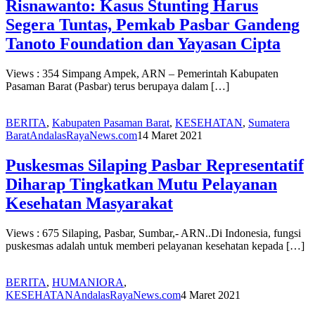
Risnawanto: Kasus Stunting Harus
Segera Tuntas, Pemkab Pasbar Gandeng
Tanoto Foundation dan Yayasan Cipta
Views : 354 Simpang Ampek, ARN – Pemerintah Kabupaten
Pasaman Barat (Pasbar) terus berupaya dalam […]
BERITA
,
Kabupaten Pasaman Barat
,
KESEHATAN
,
Sumatera
Barat
AndalasRayaNews.com
14 Maret 2021
Puskesmas Silaping Pasbar Representatif
Diharap Tingkatkan Mutu Pelayanan
Kesehatan Masyarakat
Views : 675 Silaping, Pasbar, Sumbar,- ARN..Di Indonesia, fungsi
puskesmas adalah untuk memberi pelayanan kesehatan kepada […]
BERITA
,
HUMANIORA
,
KESEHATAN
AndalasRayaNews.com
4 Maret 2021