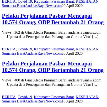
BERITA
,
Covid-19
,
Kabupaten Pasaman Barat
,
KESEHATAN
,
Sumatera Barat
AndalasRayaNews.com
20 April 2020
Pelaku Perjalanan Pasbar Mencapai
10.574 Orang, ODP Bertambah 21 Orang
Views : 362 dr Gina Alecia Pasaman Barat, andalasrayanews.com
—-Updata data Pencegahan dan Penanganan Corona Virus […]
BERITA
,
Covid-19
,
Kabupaten Pasaman Barat
,
KESEHATAN
,
Sumatera Barat
AndalasRayaNews.com
20 April 2020
Pelaku Perjalanan Pasbar Mencapai
10.574 Orang, ODP Bertambah 21 Orang
Views : 400 dr Gina Alecia Pasaman Barat, andalasrayanews.com
—-Updata data Pencegahan dan Penanganan Corona Virus […]
BERITA
,
Covid-19
,
Kabupaten Pasaman Barat
,
KESEHATAN
,
Sumatera Barat
AndalasRayaNews.com
18 April 2020