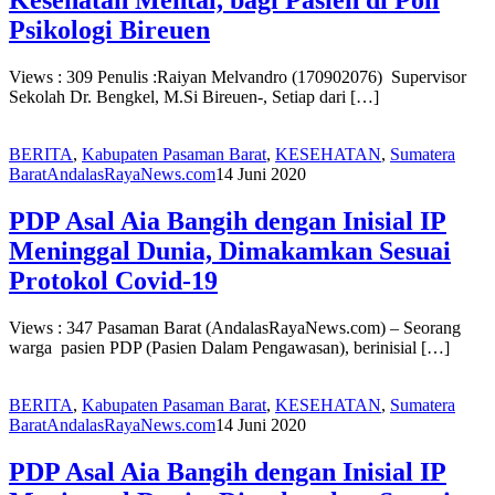
Kesehatan Mental, bagi Pasien di Poli
Psikologi Bireuen
Views : 309 Penulis :Raiyan Melvandro (170902076) Supervisor
Sekolah Dr. Bengkel, M.Si Bireuen-, Setiap dari […]
BERITA
,
Kabupaten Pasaman Barat
,
KESEHATAN
,
Sumatera
Barat
AndalasRayaNews.com
14 Juni 2020
PDP Asal Aia Bangih dengan Inisial IP
Meninggal Dunia, Dimakamkan Sesuai
Protokol Covid-19
Views : 347 Pasaman Barat (AndalasRayaNews.com) – Seorang
warga pasien PDP (Pasien Dalam Pengawasan), berinisial […]
BERITA
,
Kabupaten Pasaman Barat
,
KESEHATAN
,
Sumatera
Barat
AndalasRayaNews.com
14 Juni 2020
PDP Asal Aia Bangih dengan Inisial IP