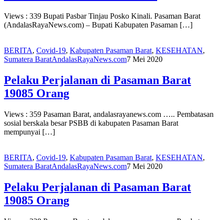
Views : 339 Bupati Pasbar Tinjau Posko Kinali. Pasaman Barat
(AndalasRayaNews.com) – Bupati Kabupaten Pasaman […]
BERITA
,
Covid-19
,
Kabupaten Pasaman Barat
,
KESEHATAN
,
Sumatera Barat
AndalasRayaNews.com
7 Mei 2020
Pelaku Perjalanan di Pasaman Barat
19085 Orang
Views : 359 Pasaman Barat, andalasrayanews.com ….. Pembatasan
sosial berskala besar PSBB di kabupaten Pasaman Barat
mempunyai […]
BERITA
,
Covid-19
,
Kabupaten Pasaman Barat
,
KESEHATAN
,
Sumatera Barat
AndalasRayaNews.com
7 Mei 2020
Pelaku Perjalanan di Pasaman Barat
19085 Orang