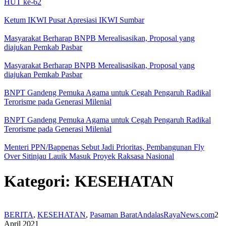
HUT ke-62
Ketum IKWI Pusat Apresiasi IKWI Sumbar
Masyarakat Berharap BNPB Merealisasikan, Proposal yang
diajukan Pemkab Pasbar
Masyarakat Berharap BNPB Merealisasikan, Proposal yang
diajukan Pemkab Pasbar
BNPT Gandeng Pemuka Agama untuk Cegah Pengaruh Radikal
Terorisme pada Generasi Milenial
BNPT Gandeng Pemuka Agama untuk Cegah Pengaruh Radikal
Terorisme pada Generasi Milenial
Menteri PPN/Bappenas Sebut Jadi Prioritas, Pembangunan Fly
Over Sitinjau Lauik Masuk Proyek Raksasa Nasional
Kategori:
KESEHATAN
BERITA
,
KESEHATAN
,
Pasaman Barat
AndalasRayaNews.com
2
April 2021