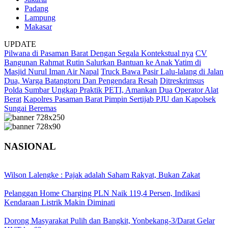
Padang
Lampung
Makasar
UPDATE
Pilwana di Pasaman Barat Dengan Segala Kontekstual nya
CV
Bangunan Rahmat Rutin Salurkan Bantuan ke Anak Yatim di
Masjid Nurul Iman Air Napal
Truck Bawa Pasir Lalu-lalang di Jalan
Dua, Warga Batangtoru Dan Pengendara Resah
Ditreskrimsus
Polda Sumbar Ungkap Praktik PETI, Amankan Dua Operator Alat
Berat
Kapolres Pasaman Barat Pimpin Sertijab PJU dan Kapolsek
Sungai Beremas
NASIONAL
Wilson Lalengke : Pajak adalah Saham Rakyat, Bukan Zakat
Pelanggan Home Charging PLN Naik 119,4 Persen, Indikasi
Kendaraan Listrik Makin Diminati
Dorong Masyarakat Pulih dan Bangkit, Yonbekang-3/Darat Gelar