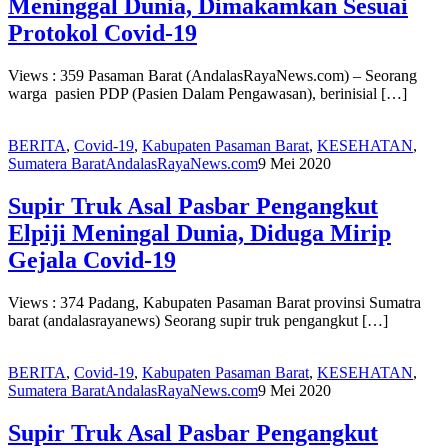
Meninggal Dunia, Dimakamkan Sesuai
Protokol Covid-19
Views : 359 Pasaman Barat (AndalasRayaNews.com) – Seorang
warga pasien PDP (Pasien Dalam Pengawasan), berinisial […]
BERITA
,
Covid-19
,
Kabupaten Pasaman Barat
,
KESEHATAN
,
Sumatera Barat
AndalasRayaNews.com
9 Mei 2020
Supir Truk Asal Pasbar Pengangkut
Elpiji Meningal Dunia, Diduga Mirip
Gejala Covid-19
Views : 374 Padang, Kabupaten Pasaman Barat provinsi Sumatra
barat (andalasrayanews) Seorang supir truk pengangkut […]
BERITA
,
Covid-19
,
Kabupaten Pasaman Barat
,
KESEHATAN
,
Sumatera Barat
AndalasRayaNews.com
9 Mei 2020
Supir Truk Asal Pasbar Pengangkut