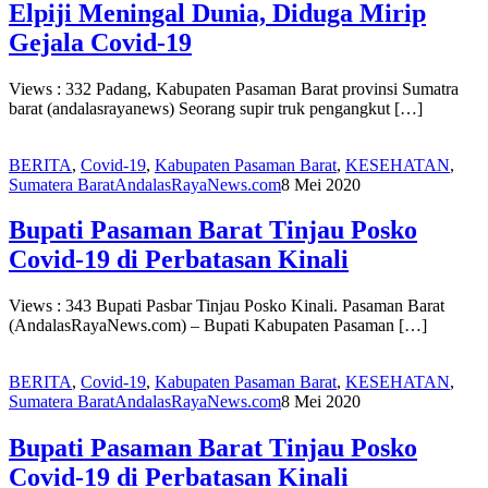
Elpiji Meningal Dunia, Diduga Mirip
Gejala Covid-19
Views : 332 Padang, Kabupaten Pasaman Barat provinsi Sumatra
barat (andalasrayanews) Seorang supir truk pengangkut […]
BERITA
,
Covid-19
,
Kabupaten Pasaman Barat
,
KESEHATAN
,
Sumatera Barat
AndalasRayaNews.com
8 Mei 2020
Bupati Pasaman Barat Tinjau Posko
Covid-19 di Perbatasan Kinali
Views : 343 Bupati Pasbar Tinjau Posko Kinali. Pasaman Barat
(AndalasRayaNews.com) – Bupati Kabupaten Pasaman […]
BERITA
,
Covid-19
,
Kabupaten Pasaman Barat
,
KESEHATAN
,
Sumatera Barat
AndalasRayaNews.com
8 Mei 2020
Bupati Pasaman Barat Tinjau Posko
Covid-19 di Perbatasan Kinali