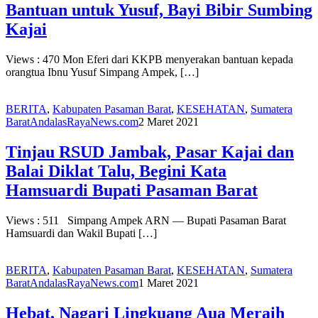
Bantuan untuk Yusuf, Bayi Bibir Sumbing
Kajai
Views : 470 Mon Eferi dari KKPB menyerakan bantuan kepada
orangtua Ibnu Yusuf Simpang Ampek, […]
BERITA
,
Kabupaten Pasaman Barat
,
KESEHATAN
,
Sumatera
Barat
AndalasRayaNews.com
2 Maret 2021
Tinjau RSUD Jambak, Pasar Kajai dan
Balai Diklat Talu, Begini Kata
Hamsuardi Bupati Pasaman Barat
Views : 511 Simpang Ampek ARN — Bupati Pasaman Barat
Hamsuardi dan Wakil Bupati […]
BERITA
,
Kabupaten Pasaman Barat
,
KESEHATAN
,
Sumatera
Barat
AndalasRayaNews.com
1 Maret 2021
Hebat, Nagari Lingkuang Aua Meraih