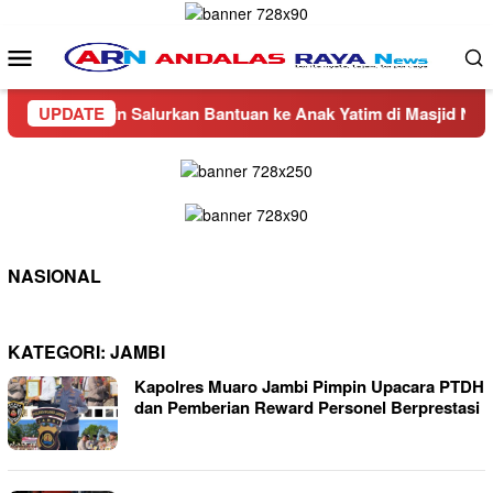
Loncat
ke
Menu
konten
Mobile
hmat Rutin Salurkan Bantuan ke Anak Yatim di Masjid Nurul I
UPDATE
NASIONAL
KATEGORI:
JAMBI
Kapolres Muaro Jambi Pimpin Upacara PTDH
dan Pemberian Reward Personel Berprestasi