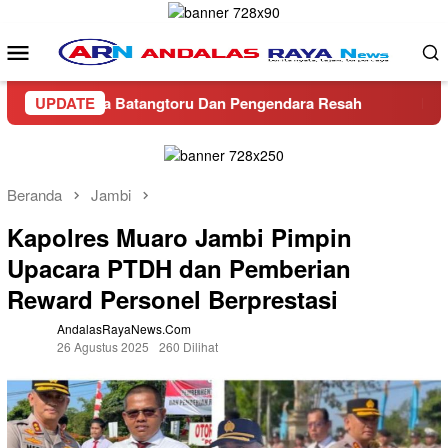
Loncat
ke
Menu
konten
Mobile
 Warga Batangtoru Dan Pengendara Resah
UPDATE
Ditreskrimsus 
Beranda
Jambi
Kapolres Muaro Jambi Pimpin
Upacara PTDH dan Pemberian
Reward Personel Berprestasi
AndalasRayaNews.com
26 Agustus 2025
260 Dilihat