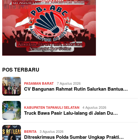
POS TERBARU
7 Agustus 2026
PASAMAN BARAT
CV Bangunan Rahmat Rutin Salurkan Bantua…
4 Agustus 2026
KABUPATEN TAPANULI SELATAN
Truck Bawa Pasir Lalu-lalang di Jalan Du…
3 Agustus 2026
BERITA
Ditreskrimsus Polda Sumbar Ungkap Prakti…