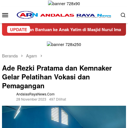
Loncat
ke
Menu
konten
Mobile
rkan Bantuan ke Anak Yatim di Masjid Nurul Iman Air Napal
UPDATE
Beranda
Agam
Ade Rezki Pratama dan Kemnaker
Gelar Pelatihan Vokasi dan
Pemagangan
AndalasRayaNews.com
28 November 2023
497 Dilihat