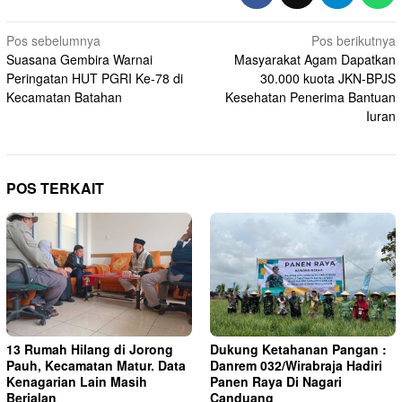
Navigasi
Pos sebelumnya
Pos berikutnya
Suasana Gembira Warnai
Masyarakat Agam Dapatkan
pos
Peringatan HUT PGRI Ke-78 di
30.000 kuota JKN-BPJS
Kecamatan Batahan
Kesehatan Penerima Bantuan
Iuran
POS TERKAIT
13 Rumah Hilang di Jorong
Dukung Ketahanan Pangan :
Pauh, Kecamatan Matur. Data
Danrem 032/Wirabraja Hadiri
Kenagarian Lain Masih
Panen Raya Di Nagari
Berjalan
Canduang