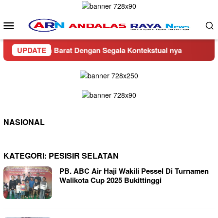
Loncat
ke
Menu
konten
Mobile
i Pasaman Barat Dengan Segala Kontekstual nya
UPDATE
CV Bang
NASIONAL
KATEGORI:
PESISIR SELATAN
PB. ABC Air Haji Wakili Pessel Di Turnamen
Walikota Cup 2025 Bukittinggi