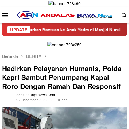
Loncat
ke
Menu
konten
Mobile
n Salurkan Bantuan ke Anak Yatim di Masjid Nurul Iman Air Na
UPDATE
Beranda
BERITA
Hadirkan Pelayanan Humanis, Polda
Kepri Sambut Penumpang Kapal
Roro Dengan Ramah Dan Responsif
AndalasRayaNews.com
27 Desember 2025
309 Dilihat