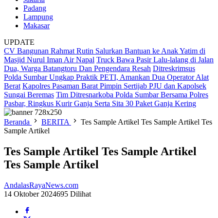
Padang
Lampung
Makasar
UPDATE
CV Bangunan Rahmat Rutin Salurkan Bantuan ke Anak Yatim di
Masjid Nurul Iman Air Napal
Truck Bawa Pasir Lalu-lalang di Jalan
Dua, Warga Batangtoru Dan Pengendara Resah
Ditreskrimsus
Polda Sumbar Ungkap Praktik PETI, Amankan Dua Operator Alat
Berat
Kapolres Pasaman Barat Pimpin Sertijab PJU dan Kapolsek
Sungai Beremas
Tim Ditresnarkoba Polda Sumbar Bersama Polres
Pasbar, Ringkus Kurir Ganja Serta Sita 30 Paket Ganja Kering
Beranda
BERITA
Tes Sample Artikel Tes Sample Artikel Tes
Sample Artikel
Tes Sample Artikel Tes Sample Artikel
Tes Sample Artikel
AndalasRayaNews.com
14 Oktober 2024
695 Dilihat