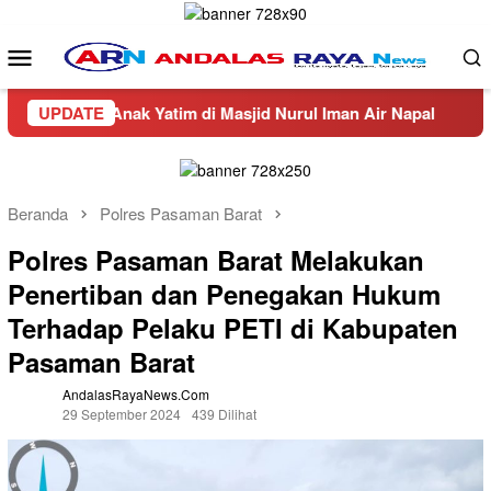
Loncat
ke
Menu
konten
Mobile
e Anak Yatim di Masjid Nurul Iman Air Napal
UPDATE
Truck Baw
Beranda
Polres Pasaman Barat
Polres Pasaman Barat Melakukan
Penertiban dan Penegakan Hukum
Terhadap Pelaku PETI di Kabupaten
Pasaman Barat
AndalasRayaNews.com
29 September 2024
439 Dilihat