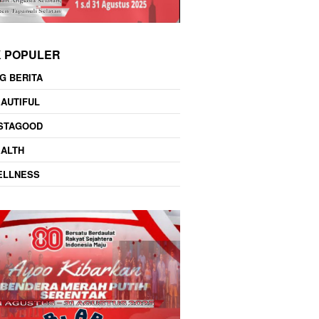
K POPULER
G BERITA
AUTIFUL
NSTAGOOD
EALTH
ELLNESS