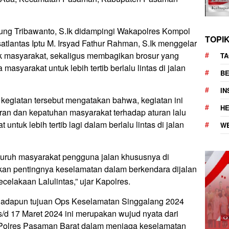
ng Tribawanto, S.Ik didampingi Wakapolres Kompol
TOPI
satlantas Iptu M. Irsyad Fathur Rahman, S.Ik menggelar
tuk masyarakat, sekaligus membagikan brosur yang
TA
syarakat untuk lebih tertib berlalu lintas di jalan
BE
I
egiatan tersebut mengatakan bahwa, kegiatan ini
H
ran dan kepatuhan masyarakat terhadap aturan lalu
untuk lebih tertib lagi dalam berlalu lintas di jalan
W
luruh masyarakat pengguna jalan khususnya di
an pentingnya keselamatan dalam berkendara dijalan
celakaan Lalulintas,” ujar Kapolres.
, adapun tujuan Ops Keselamatan Singgalang 2024
s/d 17 Maret 2024 ini merupakan wujud nyata dari
i Polres Pasaman Barat dalam menjaga keselamatan