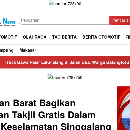
Pencaria
TOMOTIF
OLAHRAGA
TAG BERITA
BERITA OTOMOTIF
R
ampung
Makasar
Lalu-lalang di Jalan Dua, Warga Batangtoru Dan Pengendara Re
an Barat Bagikan
n Takjil Gratis Dalam
 Keselamatan Singgalang