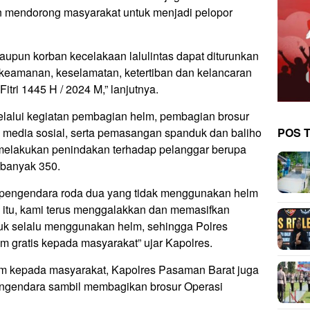
an mendorong masyarakat untuk menjadi pelopor
pun korban kecelakaan lalulintas dapat diturunkan
keamanan, keselamatan, ketertiban dan kelancaran
Fitri 1445 H / 2024 M,” lanjutnya.
lalui kegiatan pembagian helm, pembagian brosur
POS 
i media sosial, serta pemasangan spanduk dan baliho
h melakukan penindakan terhadap pelanggar berupa
ebanyak 350.
i pengendara roda dua yang tidak menggunakan helm
 itu, kami terus menggalakkan dan memasifkan
uk selalu menggunakan helm, sehingga Polres
m gratis kepada masyarakat” ujar Kapolres.
lm kepada masyarakat, Kapolres Pasaman Barat juga
engendara sambil membagikan brosur Operasi