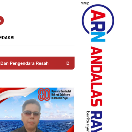
tutup
n
EDAKSI
sah
Ditreskrimsus Polda Sumbar Ungkap Praktik PETI, A