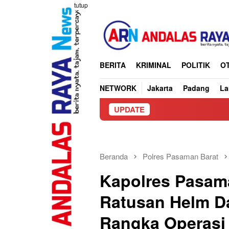
Loncat
tutup
ke
konten
BERITA
KRIMINAL
POLITIK
O
NETWORK
Jakarta
Padang
L
UPDATE
Truck Bawa Pasir 
Beranda
Polres Pasaman Barat
Kapolres Pasam
Ratusan Helm Da
Rangka Operasi