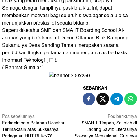
fihak yang telah mendukung paskibra ini, ucapnya.
Semoga dengan tampilnya paskibra kita ini, dapat
memberikan motivasi bagi seluruh siswa agar selalu bisa
menunjukkan prestasi di segala bidang.
Seperti diketahui SMP dan SMA IT Boarding School Al-
Jaohar, yang beralamat di Dusun Citaman Blok Kampung
Sukamulya Desa Sanding Taman merupakan sarana
pendidikan tingkat pertama dan menengah atas berbasis
Informasi Teknologi ( IT ).
( Rahmat Gumilar )
SEBARKAN
Navigasi
Pos sebelumnya
Pos berikutnya
Forkopimcam Batahan Ucapkan
SMAN 1 Timpeh, Sekolah di
pos
Terimakasih Atas Suksesnya
Ladang Sawit: Literasinya
Peringatan HUT RI Ke-78
Siswanya Menasional, Gurunya