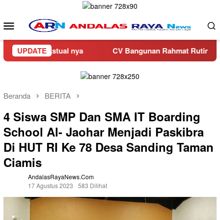
Loncat
ke
Menu
konten
Mobile
Kontekstual nya
UPDATE
CV Bangunan Rahmat Rutin Salurkan Ban
Beranda
BERITA
4 Siswa SMP Dan SMA IT Boarding
School Al- Jaohar Menjadi Paskibra
Di HUT RI Ke 78 Desa Sanding Taman
Ciamis
AndalasRayaNews.com
17 Agustus 2023
583 Dilihat