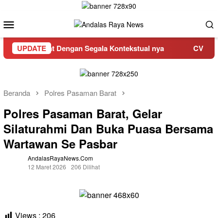
Loncat
ke
Menu
konten
Mobile
saman Barat Dengan Segala Kontekstual nya
UPDATE
CV Banguna
Beranda
Polres Pasaman Barat
Polres Pasaman Barat, Gelar
Silaturahmi Dan Buka Puasa Bersama
Wartawan Se Pasbar
AndalasRayaNews.com
12 Maret 2026
206 Dilihat
Views :
206