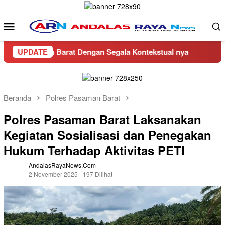
Loncat
ke
Menu
konten
Mobile
saman Barat Dengan Segala Kontekstual nya
UPDATE
CV Bangunan
Beranda
Polres Pasaman Barat
Polres Pasaman Barat Laksanakan
Kegiatan Sosialisasi dan Penegakan
Hukum Terhadap Aktivitas PETI
AndalasRayaNews.com
2 November 2025
197 Dilihat