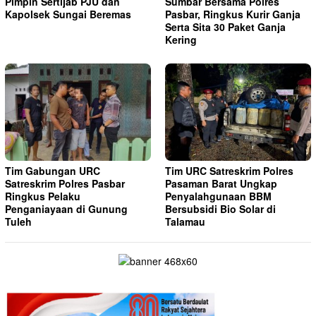
Pimpin Sertijab PJU dan
Sumbar Bersama Polres
Kapolsek Sungai Beremas
Pasbar, Ringkus Kurir Ganja
Serta Sita 30 Paket Ganja
Kering
Tim Gabungan URC
Tim URC Satreskrim Polres
Satreskrim Polres Pasbar
Pasaman Barat Ungkap
Ringkus Pelaku
Penyalahgunaan BBM
Penganiayaan di Gunung
Bersubsidi Bio Solar di
Tuleh
Talamau