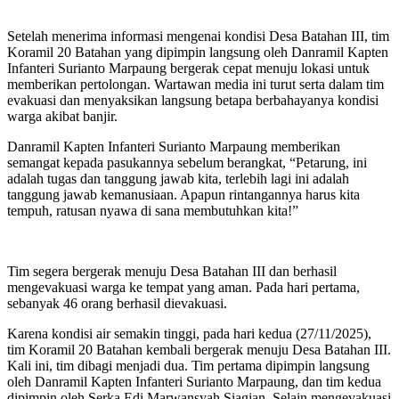
Setelah menerima informasi mengenai kondisi Desa Batahan III, tim
Koramil 20 Batahan yang dipimpin langsung oleh Danramil Kapten
Infanteri Surianto Marpaung bergerak cepat menuju lokasi untuk
memberikan pertolongan. Wartawan media ini turut serta dalam tim
evakuasi dan menyaksikan langsung betapa berbahayanya kondisi
warga akibat banjir.
Danramil Kapten Infanteri Surianto Marpaung memberikan
semangat kepada pasukannya sebelum berangkat, “Petarung, ini
adalah tugas dan tanggung jawab kita, terlebih lagi ini adalah
tanggung jawab kemanusiaan. Apapun rintangannya harus kita
tempuh, ratusan nyawa di sana membutuhkan kita!”
Tim segera bergerak menuju Desa Batahan III dan berhasil
mengevakuasi warga ke tempat yang aman. Pada hari pertama,
sebanyak 46 orang berhasil dievakuasi.
Karena kondisi air semakin tinggi, pada hari kedua (27/11/2025),
tim Koramil 20 Batahan kembali bergerak menuju Desa Batahan III.
Kali ini, tim dibagi menjadi dua. Tim pertama dipimpin langsung
oleh Danramil Kapten Infanteri Surianto Marpaung, dan tim kedua
dipimpin oleh Serka Edi Marwansyah Siagian. Selain mengevakuasi