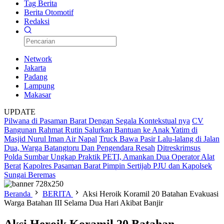
Tag Berita
Berita Otomotif
Redaksi
Network
Jakarta
Padang
Lampung
Makasar
UPDATE
Pilwana di Pasaman Barat Dengan Segala Kontekstual nya
CV
Bangunan Rahmat Rutin Salurkan Bantuan ke Anak Yatim di
Masjid Nurul Iman Air Napal
Truck Bawa Pasir Lalu-lalang di Jalan
Dua, Warga Batangtoru Dan Pengendara Resah
Ditreskrimsus
Polda Sumbar Ungkap Praktik PETI, Amankan Dua Operator Alat
Berat
Kapolres Pasaman Barat Pimpin Sertijab PJU dan Kapolsek
Sungai Beremas
Beranda
BERITA
Aksi Heroik Koramil 20 Batahan Evakuasi
Warga Batahan III Selama Dua Hari Akibat Banjir
Aksi Heroik Koramil 20 Batahan