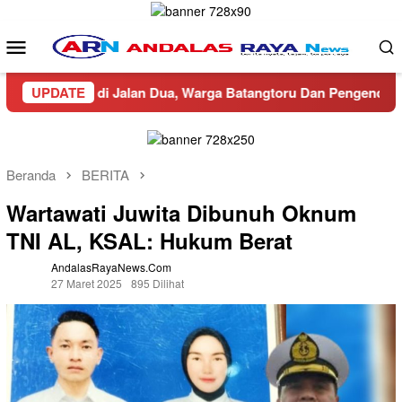
Loncat
ke
Menu
konten
Mobile
-lalang di Jalan Dua, Warga Batangtoru Dan Pengendara Resah
UPDATE
Beranda
BERITA
Wartawati Juwita Dibunuh Oknum
TNI AL, KSAL: Hukum Berat
AndalasRayaNews.com
27 Maret 2025
895 Dilihat