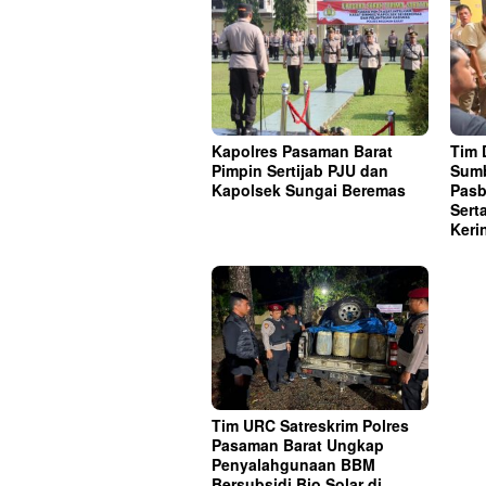
Kapolres Pasaman Barat
Tim 
Pimpin Sertijab PJU dan
Sumb
Kapolsek Sungai Beremas
Pasb
Sert
Keri
Tim URC Satreskrim Polres
Pasaman Barat Ungkap
Penyalahgunaan BBM
Bersubsidi Bio Solar di