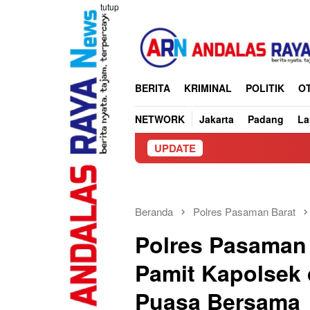
Loncat
tutup
ke
konten
BERITA
KRIMINAL
POLITIK
O
NETWORK
Jakarta
Padang
L
UPDATE
Truck Bawa Pa
Beranda
Polres Pasaman Barat
Polres Pasaman 
Pamit Kapolsek 
Puasa Bersama