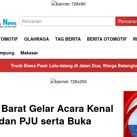
Pencaria
TOMOTIF
OLAHRAGA
TAG BERITA
BERITA OTOMOTIF
R
ampung
Makasar
sir Lalu-lalang di Jalan Dua, Warga Batangtoru Dan Pengendar
Barat Gelar Acara Kenal
dan PJU serta Buka