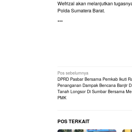
Wefrizal akan melanjutkan tugasn
Polda Sumatera Barat.
***
Navigasi
Pos sebelumnya
DPRD Pasbar Bersama Pemkab Ikuti R
pos
Penanganan Dampak Bencana Banjir 
Tanah Longsor Di Sumbar Bersama Me
PMK
POS TERKAIT