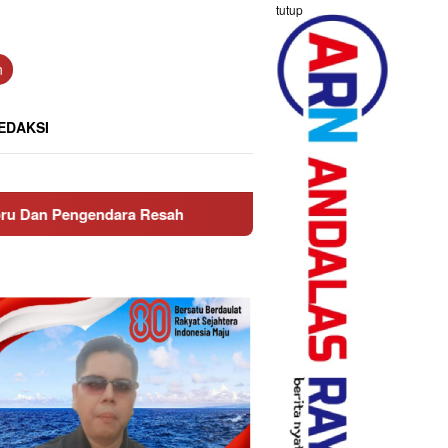
tutup
n
EDAKSI
a Resah
Ditreskrimsus Polda Sumbar Ungkap Praktik PET