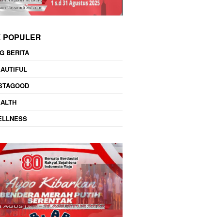
K POPULER
G BERITA
AUTIFUL
NSTAGOOD
EALTH
ELLNESS