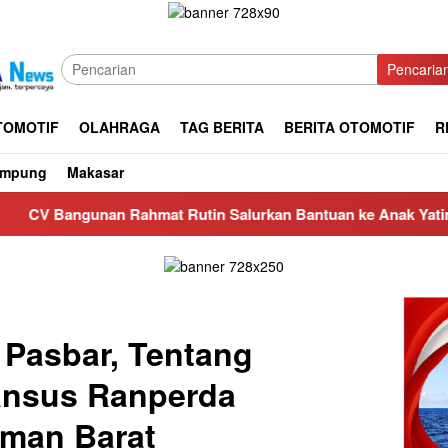
Pencaria
TOMOTIF
OLAHRAGA
TAG BERITA
BERITA OTOMOTIF
R
ampung
Makasar
n Rahmat Rutin Salurkan Bantuan ke Anak Yatim di Masjid Nur
Pasbar, Tentang
ansus Ranperda
man Barat