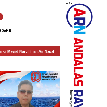
tutup
n
EDAKSI
ul Iman Air Napal
Truck Bawa Pasir Lalu-lalang di Jal