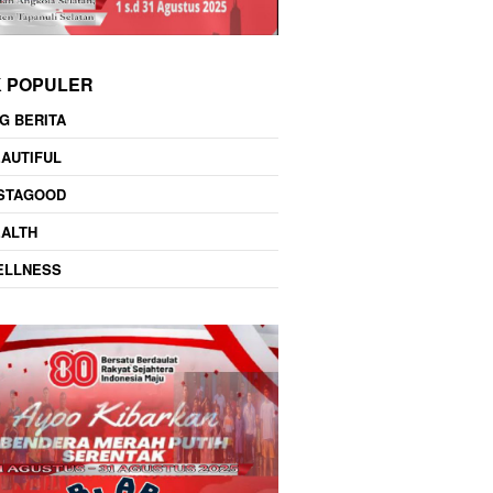
K POPULER
G BERITA
AUTIFUL
NSTAGOOD
EALTH
ELLNESS