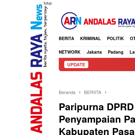
Loncat
tutup
ke
konten
BERITA
KRIMINAL
POLITIK
O
NETWORK
Jakarta
Padang
L
UPDATE
CV Banguna
Beranda
BERIITA
Paripurna DPRD 
Penyampaian P
Kabupaten Pasa