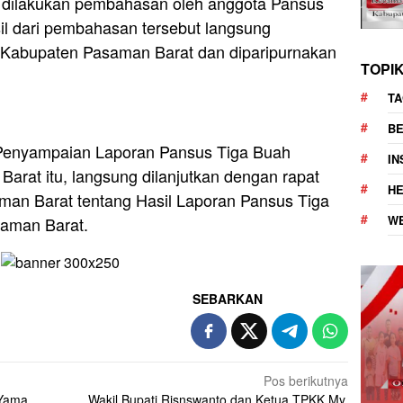
 dilakukan pembahasan oleh anggota Pansus
il dari pembahasan tersebut langsung
 Kabupaten Pasaman Barat dan diparipurnakan
TOPI
TA
BE
 Penyampaian Laporan Pansus Tiga Buah
I
rat itu, langsung dilanjutkan dengan rapat
H
man Barat tentang Hasil Laporan Pansus Tiga
W
aman Barat.
SEBARKAN
Pos berikutnya
 Yama
Wakil Bupati Risnswanto dan Ketua TPKK My.