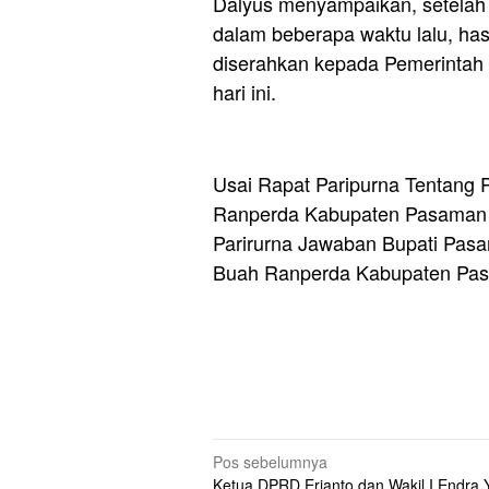
Dalyus menyampaikan, setelah
dalam beberapa waktu lalu, has
diserahkan kepada Pemerintah
hari ini.
Usai Rapat Paripurna Tentang
Ranperda Kabupaten Pasaman Ba
Parirurna Jawaban Bupati Pasa
Buah Ranperda Kabupaten Pas
Navigasi
Pos sebelumnya
Ketua DPRD Erianto dan Wakil I Endra