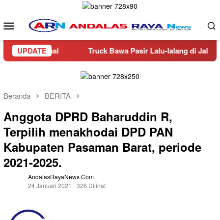
Loncat
ke
Menu
konten
Mobile
ir Napal
UPDATE
Truck Bawa Pasir Lalu-lalang di Jalan Dua, W
Beranda
BERITA
Anggota DPRD Baharuddin R,
Terpilih menakhodai DPD PAN
Kabupaten Pasaman Barat, periode
2021-2025.
AndalasRayaNews.com
24 Januari 2021
326 Dilihat