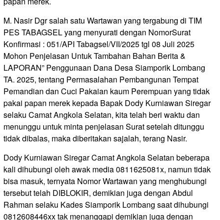
papan merek.
M. Nasir Dgr salah satu Wartawan yang tergabung di TIM
PES TABAGSEL yang menyurati dengan NomorSurat
Konfirmasi : 051/API Tabagsel/VII/2025 tgl 08 Juli 2025
Mohon Penjelasan Untuk Tambahan Bahan Berita &
LAPORAN” Penggunaan Dana Desa Siamporik Lombang
TA. 2025, tentang Permasalahan Pembangunan Tempat
Pemandian dan Cuci Pakaian kaum Perempuan yang tidak
pakai papan merek kepada Bapak Dody Kurniawan Siregar
selaku Camat Angkola Selatan, kita telah beri waktu dan
menunggu untuk minta penjelasan Surat setelah ditunggu
tidak dibalas, maka diberitakan sajalah, terang Nasir.
Dody Kurniawan Siregar Camat Angkola Selatan beberapa
kali dihubungi oleh awak media 0811625081x, namun tidak
bisa masuk, ternyata Nomor Wartawan yang menghubungi
tersebut telah DIBLOKIR, demikian juga dengan Abdul
Rahman selaku Kades Siamporik Lombang saat dihubungi
0812608446xx tak menanggapi demikian juga dengan