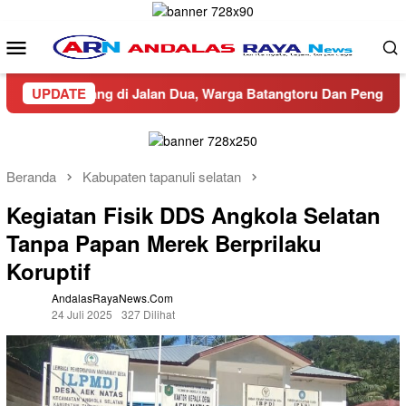
Loncat
ke
Menu
konten
Mobile
Lalu-lalang di Jalan Dua, Warga Batangtoru Dan Pengendara Re
UPDATE
Beranda
Kabupaten tapanuli selatan
Kegiatan Fisik DDS Angkola Selatan
Tanpa Papan Merek Berprilaku
Koruptif
AndalasRayaNews.com
24 Juli 2025
327 Dilihat