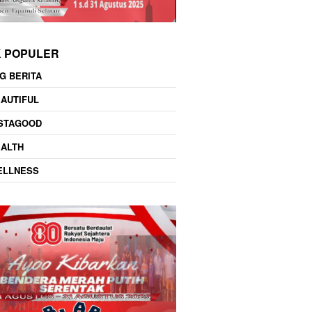
K POPULER
G BERITA
AUTIFUL
NSTAGOOD
EALTH
ELLNESS