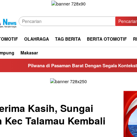
Pencaria
TOMOTIF
OLAHRAGA
TAG BERITA
BERITA OTOMOTIF
R
ampung
Makasar
ana di Pasaman Barat Dengan Segala Kontekstual nya
CV
erima Kasih, Sungai
 Kec Talamau Kembali