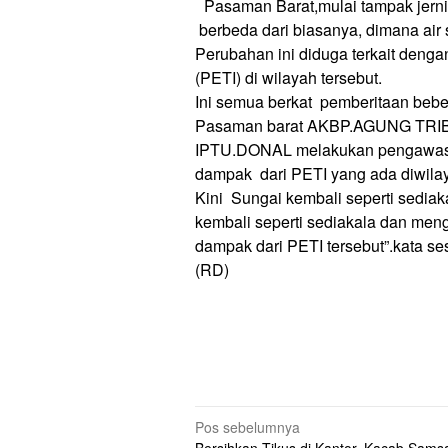
Pasaman Barat,mulai tampak jernih
berbeda dari biasanya, dimana air s
Perubahan ini diduga terkait denga
(PETI) di wilayah tersebut.
Ini semua berkat pemberitaan beb
Pasaman barat AKBP.AGUNG TRIBA
IPTU.DONAL melakukan pengawasa
dampak dari PETI yang ada diwila
Kini Sungai kembali seperti sediaka
kembali seperti sediakala dan meng
dampak dari PETI tersebut”.kata s
(RD)
Navigasi
Pos sebelumnya