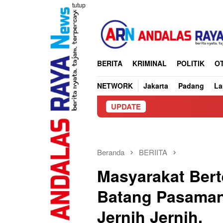
Loncat
tutup
ke
konten
BERITA
KRIMINAL
POLITIK
O
NETWORK
Jakarta
Padang
L
UPDATE
Pilw
Beranda
BERIITA
Masyarakat Bert
Batang Pasaman
Jernih Jernih,