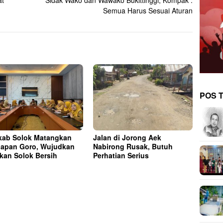
at
Sidak Wako dan Wawako Bukittinggi, Kompak :
Semua Harus Sesuai Aturan
POS 
ab Solok Matangkan
Jalan di Jorong Aek
iapan Goro, Wujudkan
Nabirong Rusak, Butuh
kan Solok Bersih
Perhatian Serius