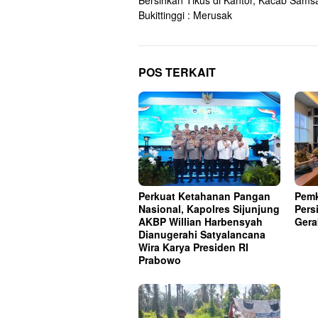
Bersihkan Tikus di Kantor, Kacab Sams
pos
Bukittinggi : Merusak
POS TERKAIT
Perkuat Ketahanan Pangan
Pemk
Nasional, Kapolres Sijunjung
Pers
AKBP Willian Harbensyah
Gera
Dianugerahi Satyalancana
Wira Karya Presiden RI
Prabowo