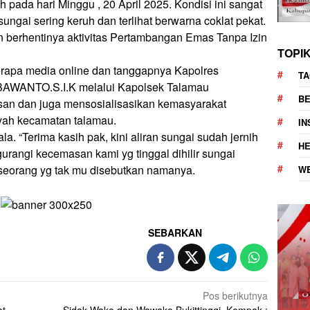
 pada hari Minggu , 20 April 2025. Kondisi ini sangat
ungai sering keruh dan terlihat berwarna coklat pekat.
n berhentinya aktivitas Pertambangan Emas Tanpa Izin
TOPI
erapa media online dan tanggapnya Kapolres
TA
WANTO.S.I.K melalui Kapolsek Talamau
BE
n dan juga mensosialisasikan kemasyarakat
yah kecamatan talamau.
I
la. “Terima kasih pak, kini aliran sungai sudah jernih
H
urangi kecemasan kami yg tinggal dihilir sungai
eseorang yg tak mu disebutkan namanya.
W
SEBARKAN
Pos berikutnya