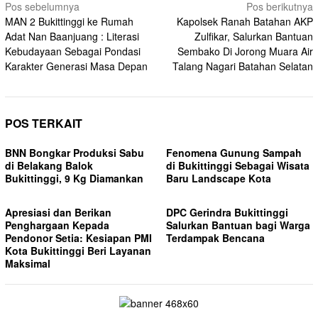
Navigasi
Pos sebelumnya
Pos berikutnya
MAN 2 Bukittinggi ke Rumah
Kapolsek Ranah Batahan AKP
pos
Adat Nan Baanjuang : Literasi
Zulfikar, Salurkan Bantuan
Kebudayaan Sebagai Pondasi
Sembako Di Jorong Muara Air
Karakter Generasi Masa Depan
Talang Nagari Batahan Selatan
POS TERKAIT
BNN Bongkar Produksi Sabu
Fenomena Gunung Sampah
di Belakang Balok
di Bukittinggi Sebagai Wisata
Bukittinggi, 9 Kg Diamankan
Baru Landscape Kota
Apresiasi dan Berikan
DPC Gerindra Bukittinggi
Penghargaan Kepada
Salurkan Bantuan bagi Warga
Pendonor Setia: Kesiapan PMI
Terdampak Bencana
Kota Bukittinggi Beri Layanan
Maksimal