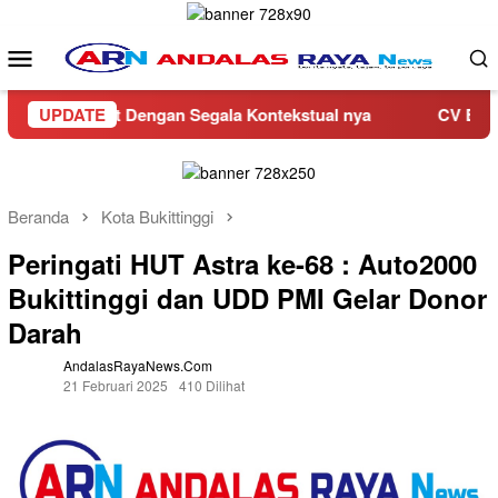
Loncat
ke
Menu
konten
Mobile
an Barat Dengan Segala Kontekstual nya
UPDATE
CV Bangunan R
Beranda
Kota Bukittinggi
Peringati HUT Astra ke-68 : Auto2000
Bukittinggi dan UDD PMI Gelar Donor
Darah
AndalasRayaNews.com
21 Februari 2025
410 Dilihat