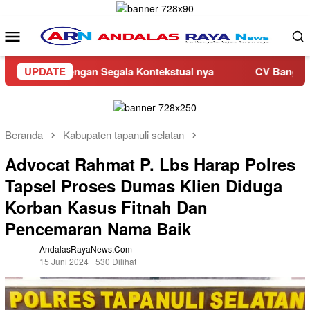
Loncat
ke
Menu
konten
Mobile
t Dengan Segala Kontekstual nya
UPDATE
CV Bangunan Rahmat R
Beranda
Kabupaten tapanuli selatan
Advocat Rahmat P. Lbs Harap Polres
Tapsel Proses Dumas Klien Diduga
Korban Kasus Fitnah Dan
Pencemaran Nama Baik
AndalasRayaNews.com
15 Juni 2024
530 Dilihat