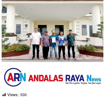
Views :
530