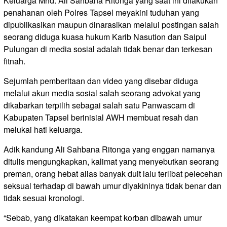
Keluarga Mhd. Ali Sahbana Ritonga yang saat ini dilakukan
penahanan oleh Polres Tapsel meyakini tuduhan yang
dipublikasikan maupun dinarasikan melalui postingan salah
seorang diduga kuasa hukum Karib Nasution dan Saipul
Pulungan di media sosial adalah tidak benar dan terkesan
fitnah.
Sejumlah pemberitaan dan video yang disebar diduga
melalui akun media sosial salah seorang advokat yang
dikabarkan terpilih sebagai salah satu Panwascam di
Kabupaten Tapsel berinisial AWH membuat resah dan
melukai hati keluarga.
Adik kandung Ali Sahbana Ritonga yang enggan namanya
ditulis mengungkapkan, kalimat yang menyebutkan seorang
preman, orang hebat alias banyak duit lalu terlibat pelecehan
seksual terhadap di bawah umur diyakininya tidak benar dan
tidak sesuai kronologi.
“Sebab, yang dikatakan keempat korban dibawah umur