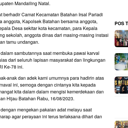
paten Mandailing Natal.
t berhadir Camat Kecamatan Batahan Irsal Pariadi
ta anggota, Kapolsek Batahan bersama anggota,
POS 
epala Desa sekitar kota kecamatan, para Kepala
ng sekolah, anggota dinas dari masing-masing instasi
dan tamu undangan.
P dalam sambutannya saat membuka pawai karval
ias dari seluruh lapisan masyarakat dan lingkungan
 Ke-78 ini.
nak-anak dan adek kami umumnya para hadirin atas
naval ini, semoga dengan cintanya kita kepada
ngat kita dalam dalam mengisi kemerdekaan dan
gan Hijau Batahan Rabu, 16/08/2023.
 dengan mengekan pakaian adat melayu saat
ap agar perayaan ini terus terlaksana dihari dan