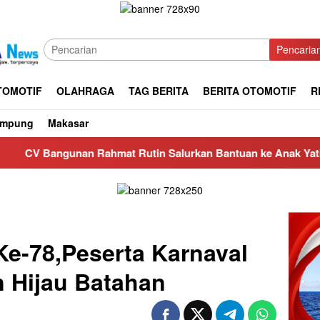
Pencaria
TOMOTIF
OLAHRAGA
TAG BERITA
BERITA OTOMOTIF
R
ampung
Makasar
an Rahmat Rutin Salurkan Bantuan ke Anak Yatim di Masjid Nu
e-78,Peserta Karnaval
 Hijau Batahan