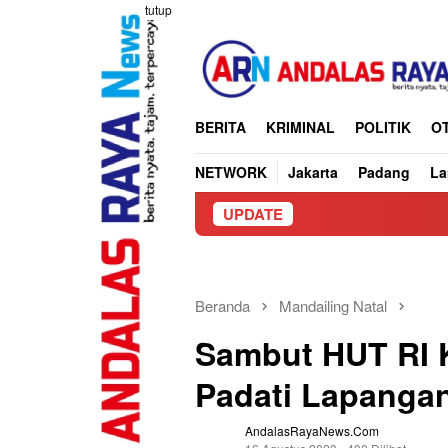
Loncat
tutup
ke
konten
BERITA
KRIMINAL
POLITIK
O
NETWORK
Jakarta
Padang
L
UPDATE
CV Bangun
Beranda
Mandailing Natal
Sambut HUT RI K
Padati Lapangan
AndalasRayaNews.com