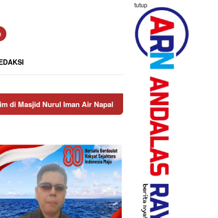
tutup
n
EDAKSI
rul Iman Air Napal
Truck Bawa Pasir Lalu-lalang di Ja