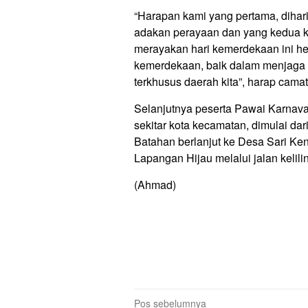
“Harapan kami yang pertama, dihari-h
adakan perayaan dan yang kedua k
merayakan hari kemerdekaan ini he
kemerdekaan, baik dalam menjaga
terkhusus daerah kita”, harap camat
Selanjutnya peserta Pawai Karnava
sekitar kota kecamatan, dimulai da
Batahan berlanjut ke Desa Sari K
Lapangan Hijau melalui jalan kelil
(Ahmad)
Navigasi
Pos sebelumnya