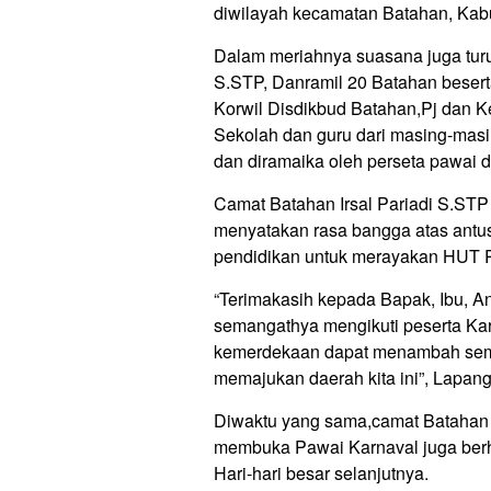
diwilayah kecamatan Batahan, Kabu
Dalam meriahnya suasana juga turu
S.STP, Danramil 20 Batahan beser
Korwil Disdikbud Batahan,Pj dan K
Sekolah dan guru dari masing-masi
dan diramaika oleh perseta pawai 
Camat Batahan Irsal Pariadi S.ST
menyatakan rasa bangga atas antus
pendidikan untuk merayakan HUT RI
“Terimakasih kepada Bapak, Ibu, A
semangathya mengikuti peserta Kar
kemerdekaan dapat menambah sema
memajukan daerah kita ini”, Lapan
Diwaktu yang sama,camat Batahan
membuka Pawai Karnaval juga berhar
Hari-hari besar selanjutnya.