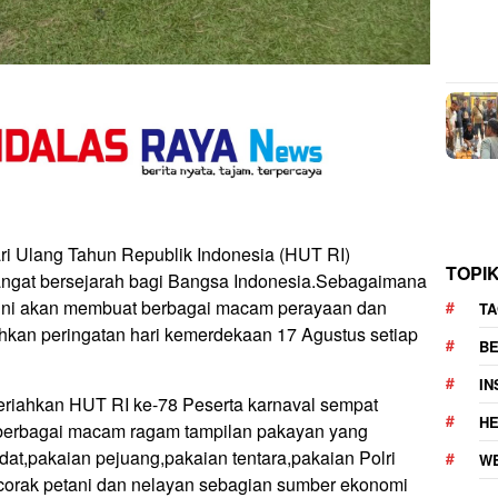
 Ulang Tahun Republik Indonesia (HUT RI)
TOPI
gat bersejarah bagi Bangsa Indonesia.Sebagaimana
i ini akan membuat berbagai macam perayaan dan
TA
hkan peringatan hari kemerdekaan 17 Agustus setiap
BE
I
riahkan HUT RI ke-78 Peserta karnaval sempat
H
berbagai macam ragam tampilan pakayan yang
dat,pakaian pejuang,pakaian tentara,pakaian Polri
W
orak petani dan nelayan sebagian sumber ekonomi