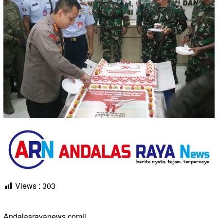
Views :
303
Andalasrayanews.com||