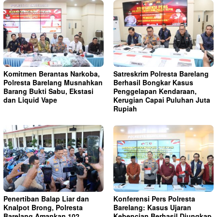
Komitmen Berantas Narkoba,
Satreskrim Polresta Barelang
Polresta Barelang Musnahkan
Berhasil Bongkar Kasus
Barang Bukti Sabu, Ekstasi
Penggelapan Kendaraan,
dan Liquid Vape
Kerugian Capai Puluhan Juta
Rupiah
Penertiban Balap Liar dan
Konferensi Pers Polresta
Knalpot Brong, Polresta
Barelang: Kasus Ujaran
Barelang Amankan 102
Kebencian Berhasil Diungkap