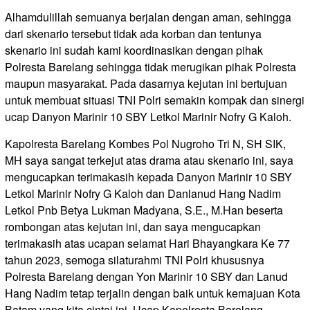
Alhamdulillah semuanya berjalan dengan aman, sehingga
dari skenario tersebut tidak ada korban dan tentunya
skenario ini sudah kami koordinasikan dengan pihak
Polresta Barelang sehingga tidak merugikan pihak Polresta
maupun masyarakat. Pada dasarnya kejutan ini bertujuan
untuk membuat situasi TNI Polri semakin kompak dan sinergi
ucap Danyon Marinir 10 SBY Letkol Marinir Nofry G Kaloh.
Kapolresta Barelang Kombes Pol Nugroho Tri N, SH SIK,
MH saya sangat terkejut atas drama atau skenario ini, saya
mengucapkan terimakasih kepada Danyon Marinir 10 SBY
Letkol Marinir Nofry G Kaloh dan Danlanud Hang Nadim
Letkol Pnb Betya Lukman Madyana, S.E., M.Han beserta
rombongan atas kejutan ini, dan saya mengucapkan
terimakasih atas ucapan selamat Hari Bhayangkara Ke 77
tahun 2023, semoga silaturahmi TNI Polri khususnya
Polresta Barelang dengan Yon Marinir 10 SBY dan Lanud
Hang Nadim tetap terjalin dengan baik untuk kemajuan Kota
Batam yang kita cintai ini. Ucap Kapolresta Barelang