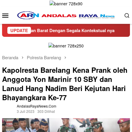
Loncat
ke
Menu
konten
Mobile
i Pasaman Barat Dengan Segala Kontekstual nya
UPDATE
CV Bang
Beranda
Polresta Barelang
Kapolresta Barelang Kena Prank oleh
Anggota Yon Marinir 10 SBY dan
Lanud Hang Nadim Beri Kejutan Hari
Bhayangkara Ke-77
AndalasRayaNews.com
3 Juli 2023
303 Dilihat