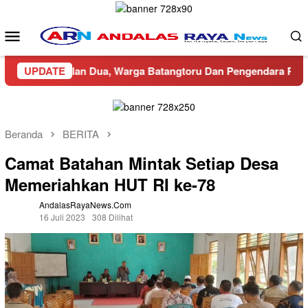
Loncat
ke
Menu
konten
Mobile
 di Jalan Dua, Warga Batangtoru Dan Pengendara Resah
UPDATE
Beranda
BERITA
Camat Batahan Mintak Setiap Desa
Memeriahkan HUT RI ke-78
AndalasRayaNews.com
16 Juli 2023
308 Dilihat