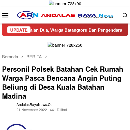
Loncat
ke
Menu
konten
Mobile
lalang di Jalan Dua, Warga Batangtoru Dan Pengendara Resah
UPDATE
Beranda
BERITA
Personil Polsek Batahan Cek Rumah
Warga Pasca Bencana Angin Puting
Beliung di Desa Kuala Batahan
Madina
AndalasRayaNews.com
21 November 2022
441 Dilihat