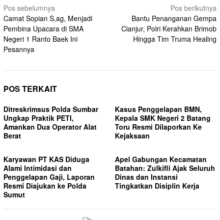
Navigasi
Pos sebelumnya
Pos berikutnya
Camat Sopian S,ag, Menjadi
Bantu Penanganan Gempa
pos
Pembina Upacara di SMA
Cianjur, Polri Kerahkan Brimob
Negeri 1 Ranto Baek Ini
Hingga Tim Truma Healing
Pesannya
POS TERKAIT
Ditreskrimsus Polda Sumbar
Kasus Penggelapan BMN,
Ungkap Praktik PETI,
Kepala SMK Negeri 2 Batang
Amankan Dua Operator Alat
Toru Resmi Dilaporkan Ke
Berat
Kejaksaan
Karyawan PT KAS Diduga
Apel Gabungan Kecamatan
Alami Intimidasi dan
Batahan: Zulkifli Ajak Seluruh
Penggelapan Gaji, Laporan
Dinas dan Instansi
Resmi Diajukan ke Polda
Tingkatkan Disiplin Kerja
Sumut