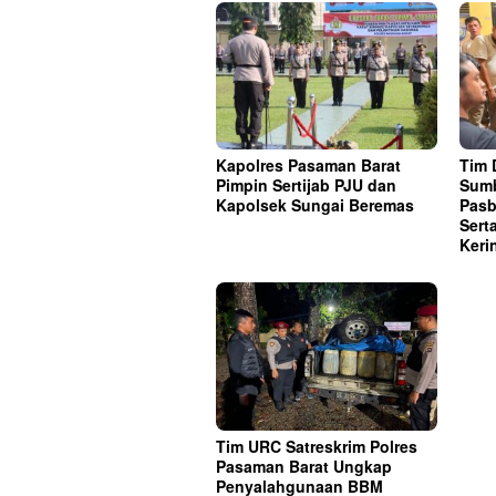
Kapolres Pasaman Barat
Tim 
Pimpin Sertijab PJU dan
Sumb
Kapolsek Sungai Beremas
Pasb
Sert
Keri
Tim URC Satreskrim Polres
Pasaman Barat Ungkap
Penyalahgunaan BBM