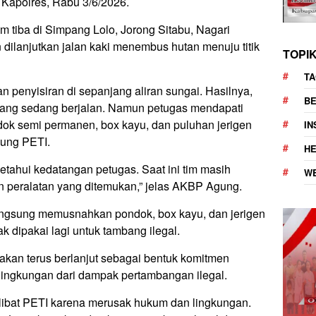
 Kapolres, Rabu 3/6/2026.
im tiba di Simpang Lolo, Jorong Sitabu, Nagari
dilanjutkan jalan kaki menembus hutan menuju titik
TOPI
TA
 penyisiran di sepanjang aliran sungai. Hasilnya,
BE
 yang sedang berjalan. Namun petugas mendapati
dok semi permanen, box kayu, dan puluhan jerigen
I
ung PETI.
H
tahui kedatangan petugas. Saat ini tim masih
W
n peralatan yang ditemukan,” jelas AKBP Agung.
langsung memusnahkan pondok, box kayu, dan jerigen
ak dipakai lagi untuk tambang ilegal.
akan terus berlanjut sebagai bentuk komitmen
ingkungan dari dampak pertambangan ilegal.
libat PETI karena merusak hukum dan lingkungan.