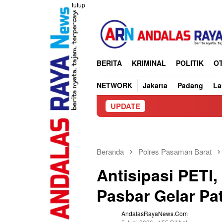
Loncat
tutup
ke
konten
BERITA
KRIMINAL
POLITIK
O
NETWORK
Jakarta
Padang
L
UPDATE
Beranda
Polres Pasaman Barat
Antisipasi PETI
Pasbar Gelar Pa
AndalasRayaNews.com