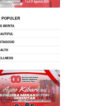
K POPULER
G BERITA
AUTIFUL
NSTAGOOD
EALTH
ELLNESS