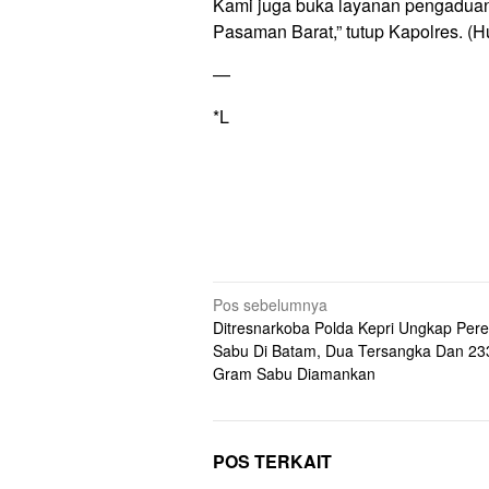
Kami juga buka layanan pengaduan. 
Pasaman Barat,” tutup Kapolres. 
—
*L
Navigasi
Pos sebelumnya
Ditresnarkoba Polda Kepri Ungkap Per
pos
Sabu Di Batam, Dua Tersangka Dan 23
Gram Sabu Diamankan
POS TERKAIT