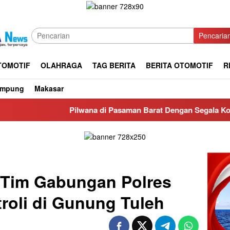
Pencaria
TOMOTIF
OLAHRAGA
TAG BERITA
BERITA OTOMOTIF
R
ampung
Makasar
Pilwana di Pasaman Barat Dengan Segala Kontekstual nya
, Tim Gabungan Polres
troli di Gunung Tuleh