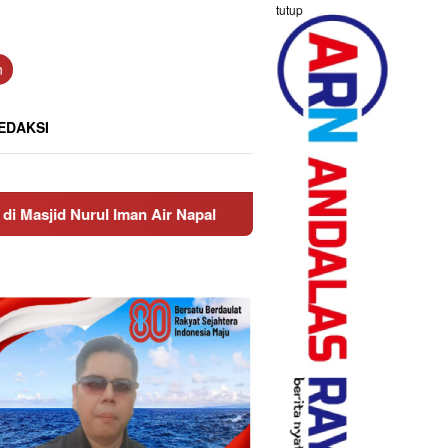
tutup
n
EDAKSI
 Air Napal
Truck Bawa Pasir Lalu-lalang di Jalan Dua,