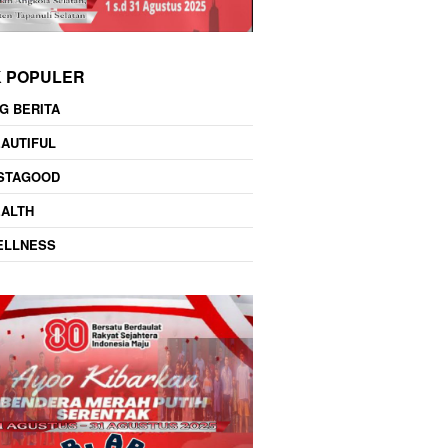
K POPULER
G BERITA
AUTIFUL
NSTAGOOD
EALTH
ELLNESS