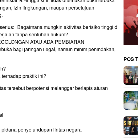
rinisial N.Hingga kini, tidak ditemukan bukti terbuka
alangan, izin lingkungan, maupun persetujuan
g.
erius: Bagaimana mungkin aktivitas berisiko tinggi di
berjalan tanpa sentuhan hukum?
ECOLONGAN ATAU ADA PEMBIARAN
erbuka bagi jaringan ilegal, namun minim penindakan,
POS 
ah?
terhadap praktik ini?
itas tersebut berpotensi melanggar berlapis aturan
al
k pidana penyelundupan lintas negara