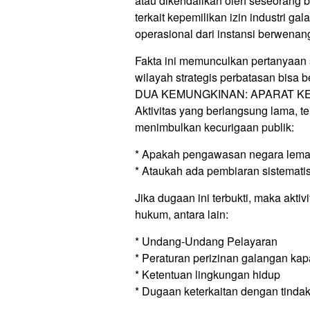
atau dikendalikan oleh seseorang be
terkait kepemilikan izin industri g
operasional dari instansi berwenan
Fakta ini memunculkan pertanyaan s
wilayah strategis perbatasan bisa 
DUA KEMUNGKINAN: APARAT K
Aktivitas yang berlangsung lama, t
menimbulkan kecurigaan publik:
* Apakah pengawasan negara lem
* Ataukah ada pembiaran sistematis 
Jika dugaan ini terbukti, maka aktiv
hukum, antara lain:
* Undang-Undang Pelayaran
* Peraturan perizinan galangan kap
* Ketentuan lingkungan hidup
* Dugaan keterkaitan dengan tinda