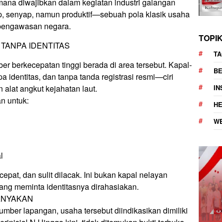
ana diwajibkan dalam kegiatan industri galangan
tup, senyap, namun produktif—sebuah pola klasik usaha
 pengawasan negara.
TOPI
 TANPA IDENTITAS
TA
ber berkecepatan tinggi berada di area tersebut. Kapal-
BE
a identitas, dan tanpa tanda registrasi resmi—ciri
I
 alat angkut kejahatan laut.
an untuk:
H
W
l
epat, dan sulit dilacak. Ini bukan kapal nelayan
yang meminta identitasnya dirahasiakan.
TANYAKAN
mber lapangan, usaha tersebut diindikasikan dimiliki