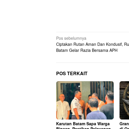
Navigasi
Pos sebelumnya
Ciptakan Rutan Aman Dan Kondusif, Ru
pos
Batam Gelar Razia Bersama APH
POS TERKAIT
Karutan Batam Sapa Warga
Gran
Binaan, Pastikan Pelayanan
di O