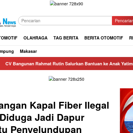
Pencaria
TOMOTIF
OLAHRAGA
TAG BERITA
BERITA OTOMOTIF
R
ampung
Makasar
at Rutin Salurkan Bantuan ke Anak Yatim di Masjid Nurul Iman
angan Kapal Fiber Ilegal
 Diduga Jadi Dapur
tu Penyelundupan