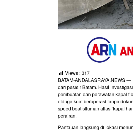
Views :
317
BATAM-ANDALASRAYA.NEWS — Bau b
dari pesisir Batam. Hasil investi
pembuatan dan perawatan kapal fib
diduga kuat beroperasi tanpa doku
speed boat siluman alias “kapal h
perairan.
Pantauan langsung di lokasi menun