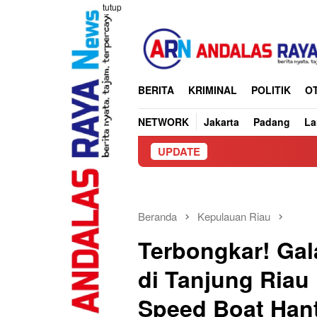
Loncat
tutup
ke
konten
BERITA
KRIMINAL
POLITIK
O
NETWORK
Jakarta
Padang
L
UPDATE
CV Bangunan Rahm
Beranda
Kepulauan Riau
Terbongkar! Gal
di Tanjung Riau
Speed Boat Han