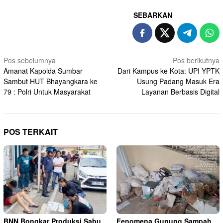
SEBARKAN
Navigasi
Pos sebelumnya
Pos berikutnya
Amanat Kapolda Sumbar
Dari Kampus ke Kota: UPI YPTK
pos
Sambut HUT Bhayangkara ke
Usung Padang Masuk Era
79 : Polri Untuk Masyarakat
Layanan Berbasis Digital
POS TERKAIT
BNN Bongkar Produksi Sabu
Fenomena Gunung Sampah