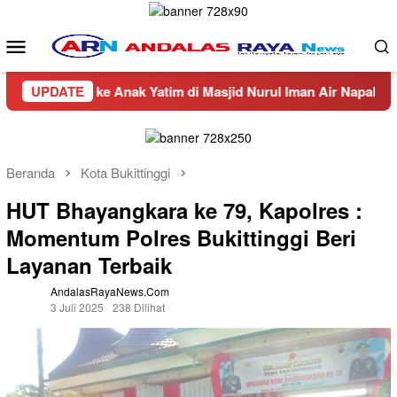
Loncat
ke
Menu
konten
Mobile
n ke Anak Yatim di Masjid Nurul Iman Air Napal
UPDATE
Truck
Beranda
Kota Bukittinggi
HUT Bhayangkara ke 79, Kapolres :
Momentum Polres Bukittinggi Beri
Layanan Terbaik
AndalasRayaNews.com
3 Juli 2025
238 Dilihat