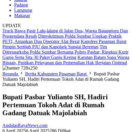
Padang
Lampung
Makasar
UPDATE
Truck Bawa Pasir Lalu-lalang di Jalan Dua, Warga Batangtoru Dan
Pengendara Resah
Ditreskrimsus Polda Sumbar Ungkap Praktik
PETI, Amankan Dua Operator Alat Berat
Kapolres Pasaman Barat
Pimpin Sertijab PJU dan Kapolsek Sungai Beremas
Tim
Ditresnarkoba Polda Sumbar Bersama Polres Pasbar, Ringkus Kurir
Ganja Serta Sita 30 Paket Ganja Kering
Karutan Batam Sapa Warga
Binaan, Pastikan Pelayanan dan Pemenuhan Hak Berjalan Optimal
Beranda
Berita Kabupaten Pasaman Barat
Bupati Pasbar
Yulianto SH, Hadiri Pertemuan Tokoh Adat di Rumah Gadang
Datuak Majolabiah
Bupati Pasbar Yulianto SH, Hadiri
Pertemuan Tokoh Adat di Rumah
Gadang Datuak Majolabiah
AndalasRayaNews.com
6 April 2025
6 April 2025
286 Dilihat