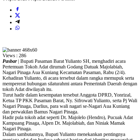
Views :
286
Pasbar
| Bupati Pasaman Barat Yulianto SH, menghadiri acara
Pertemuan Tokoh Adat dirumah Godang Datuak Majolabiah,
Nagari Pinaga Aua Kuniang Kecamatan Pasaman, Rabu (2/4).
Kehadiran Yulianto, di acara tersebut dalam rangka memupuk serta
mempererat hubungan silaturahmi antara Pemerintah Daerah dengan
tokoh Adat diwilayah itu.
Turut hadir dalam kesempatan tersebut Anggota DPRD, Yonrizal,
Ketua TP PKK Pasaman Barat, Ny. Sifrowati Yulianto, serta Pj Wali
Nagari Pinaga, Darlius, para wali nagari se-Nagari Aua Kuniang
dan perwakilan Bamus Nagari Pinaga.
Hadir pula tokoh adat seperti Dt. Majolelo (Hendro), Pucuak Adat
Kampuang Pinaga, Alpen Dt. Majolabiah, dan Niniak Mamak
Nagari Pinaga.
Dalam sambutannya, Bupati Yulianto menekankan pentingnya
menjaga adat dan budaya sebagai bagian dari identitas masyarakat