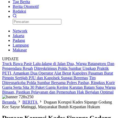
Tag Berita
Berita Otomotif
Redaksi
Network
Jakarta
Padang
Lampung
Makasar
UPDATE
Truck Bawa Pasir Lalu-lalang di Jalan Dua, Warga Batangtoru Dan
Pengendara Resah
Ditreskrimsus Polda Sumbar Ungkap Praktik
PETI, Amankan Dua Operator Alat Berat
Kapolres Pasaman Barat
Pimpin Sertijab PJU dan Kapolsek Sungai Beremas
Tim
Ditresnarkoba Polda Sumbar Bersama Polres Pasbar, Ringkus Kurir
Ganja Serta Sita 30 Paket Ganja Kering
Karutan Batam Sapa Warga
Binaan, Pastikan Pelayanan dan Pemenuhan Hak Berjalan Optimal
Beranda
BERITA
Dugaan Korupsi Kades Sipange Godang
Kec Sayur Matinggi, Masyarakat Butuh Kepastian Hukum
Dugaan Korupsi Kades Sipange Godang