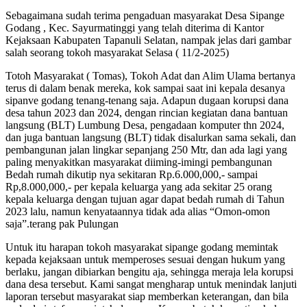
Sebagaimana sudah terima pengaduan masyarakat Desa Sipange
Godang , Kec. Sayurmatinggi yang telah diterima di Kantor
Kejaksaan Kabupaten Tapanuli Selatan, nampak jelas dari gambar
salah seorang tokoh masyarakat Selasa ( 11/2-2025)
Totoh Masyarakat ( Tomas), Tokoh Adat dan Alim Ulama bertanya
terus di dalam benak mereka, kok sampai saat ini kepala desanya
sipanve godang tenang-tenang saja. Adapun dugaan korupsi dana
desa tahun 2023 dan 2024, dengan rincian kegiatan dana bantuan
langsung (BLT) Lumbung Desa, pengadaan komputer thn 2024,
dan juga bantuan langsung (BLT) tidak disalurkan sama sekali, dan
pembangunan jalan lingkar sepanjang 250 Mtr, dan ada lagi yang
paling menyakitkan masyarakat diiming-imingi pembangunan
Bedah rumah dikutip nya sekitaran Rp.6.000,000,- sampai
Rp,8.000,000,- per kepala keluarga yang ada sekitar 25 orang
kepala keluarga dengan tujuan agar dapat bedah rumah di Tahun
2023 lalu, namun kenyataannya tidak ada alias “Omon-omon
saja”.terang pak Pulungan
Untuk itu harapan tokoh masyarakat sipange godang memintak
kepada kejaksaan untuk memperoses sesuai dengan hukum yang
berlaku, jangan dibiarkan bengitu aja, sehingga meraja lela korupsi
dana desa tersebut. Kami sangat mengharap untuk menindak lanjuti
laporan tersebut masyarakat siap memberkan keterangan, dan bila