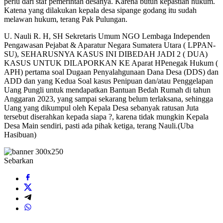
perlu dari staf pemerintah desanya. Karena butuh kepastian hukum.
Katena yang dilakukan kepala desa sipange godang itu sudah
melawan hukum, terang Pak Pulungan.
U. Nauli R. H, SH Sekretaris Umum NGO Lembaga Independen
Pengawasan Pejabat & Aparatur Negara Sumatera Utara ( LPPAN-
SU), SEHARUSNYA KASUS INI DIBEDAH JADI 2 ( DUA)
KASUS UNTUK DILAPORKAN KE Aparat HPenegak Hukum (
APH) pertama soal Dugaan Penyalahgunaan Dana Desa (DDS) dan
ADD dan yang Kedua Soal kasus Penipuan dan/atau Penggelapan
Uang Pungli untuk mendapatkan Bantuan Bedah Rumah di tahun
Anggaran 2023, yang sampai sekarang belum terlaksana, sehingga
Uang yang dikumpul oleh Kepala Desa sebanyak ratusan Juta
tersebut diserahkan kepada siapa ?, karena tidak mungkin Kepala
Desa Main sendiri, pasti ada pihak ketiga, terang Nauli.(Uba
Hasibuan)
Sebarkan