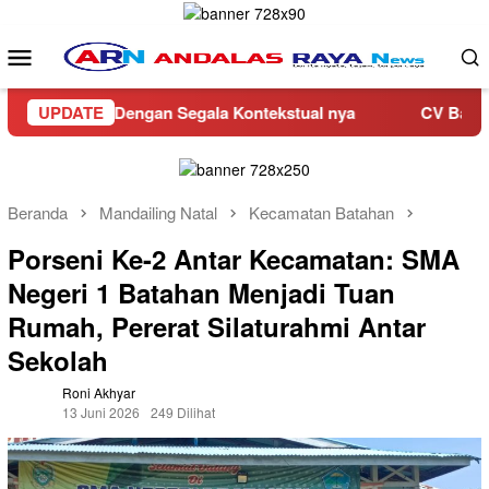
Loncat
ke
Menu
konten
Mobile
 Barat Dengan Segala Kontekstual nya
UPDATE
CV Bangunan Rahm
Beranda
Mandailing Natal
Kecamatan Batahan
Porseni Ke-2 Antar Kecamatan: SMA
Negeri 1 Batahan Menjadi Tuan
Rumah, Pererat Silaturahmi Antar
Sekolah
Roni Akhyar
13 Juni 2026
249 Dilihat