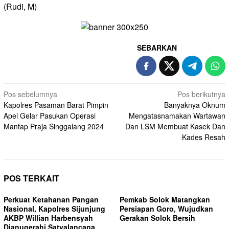
(Rudi, M)
SEBARKAN
Navigasi
Pos sebelumnya
Pos berikutnya
Kapolres Pasaman Barat Pimpin
Banyaknya Oknum
pos
Apel Gelar Pasukan Operasi
Mengatasnamakan Wartawan
Mantap Praja Singgalang 2024
Dan LSM Membuat Kasek Dan
Kades Resah
POS TERKAIT
Perkuat Ketahanan Pangan
Pemkab Solok Matangkan
Nasional, Kapolres Sijunjung
Persiapan Goro, Wujudkan
AKBP Willian Harbensyah
Gerakan Solok Bersih
Dianugerahi Satyalancana