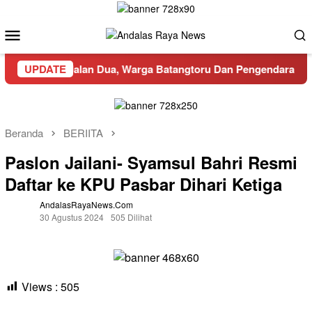
Loncat
ke
Menu
konten
Mobile
u-lalang di Jalan Dua, Warga Batangtoru Dan Pengendara Resah
UPDATE
Beranda
BERIITA
Paslon Jailani- Syamsul Bahri Resmi
Daftar ke KPU Pasbar Dihari Ketiga
AndalasRayaNews.com
30 Agustus 2024
505 Dilihat
Views :
505