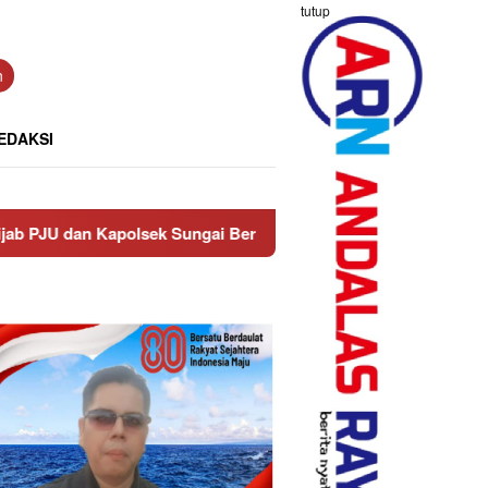
tutup
n
EDAKSI
ungai Beremas
Tim Ditresnarkoba Polda Sumbar Bersama 