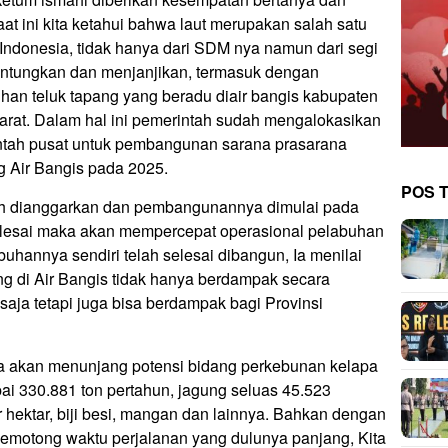
at ini kita ketahui bahwa laut merupakan salah satu
ndonesia, tidak hanya dari SDM nya namun dari segi
guntungkan dan menjanjikan, termasuk dengan
n teluk tapang yang beradu diair bangis kabupaten
arat. Dalam hal ini pemerintah sudah mengalokasikan
intah pusat untuk pembangunan sarana prasarana
 Air Bangis pada 2025.
POS 
lah dianggarkan dan pembangunannya dimulai pada
selesai maka akan mempercepat operasional pelabuhan
buhannya sendiri telah selesai dibangun, Ia menilai
g di Air Bangis tidak hanya berdampak secara
aja tetapi juga bisa berdampak bagi Provinsi
 akan menunjang potensi bidang perkebunan kelapa
i 330.881 ton pertahun, jagung seluas 45.523
r hektar, biji besi, mangan dan lainnya. Bahkan dengan
emotong waktu perjalanan yang dulunya panjang, Kita