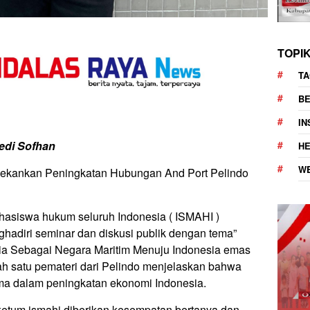
TOPI
TA
BE
I
edi Sofhan
H
W
kankan Peningkatan Hubungan And Port Pelindo
hasiswa hukum seluruh Indonesia ( ISMAHI )
adiri seminar dan diskusi publik dengan tema”
sia Sebagai Negara Maritim Menuju Indonesia emas
ah satu pemateri dari Pelindo menjelaskan bahwa
ma dalam peningkatan ekonomi Indonesia.
ketum ismahi diberikan kesempatan bertanya dan