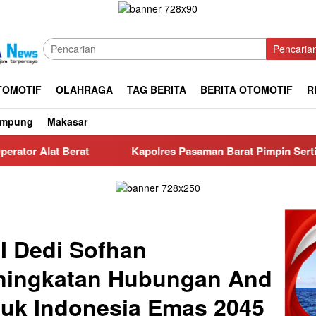
Pencaria
TOMOTIF
OLAHRAGA
TAG BERITA
BERITA OTOMOTIF
R
ampung
Makasar
Kapolres Pasaman Barat Pimpin Sertijab PJU dan Kapolsek S
 Dedi Sofhan
ningkatan Hubungan And
tuk Indonesia Emas 2045