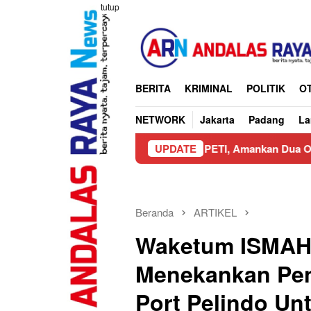
Loncat
tutup
ke
konten
BERITA
KRIMINAL
POLITIK
O
NETWORK
Jakarta
Padang
L
r Ungkap Praktik PETI, Amankan Dua Operator Alat Berat
UPDATE
Beranda
ARTIKEL
Waketum ISMAHI
Menekankan Pe
Port Pelindo Un