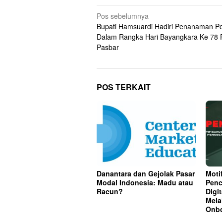
Navigasi
Pos sebelumnya
Bupati Hamsuardi Hadiri Penanaman P
pos
Dalam Rangka Hari Bayangkara Ke 78 
Pasbar
POS TERKAIT
Danantara dan Gejolak Pasar
Moti
Modal Indonesia: Madu atau
Penc
Racun?
Digi
Mela
Onbo