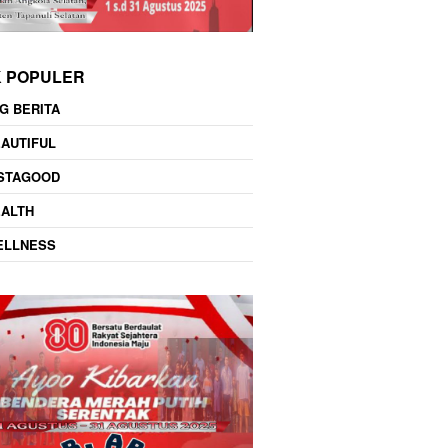
K POPULER
G BERITA
AUTIFUL
NSTAGOOD
EALTH
ELLNESS