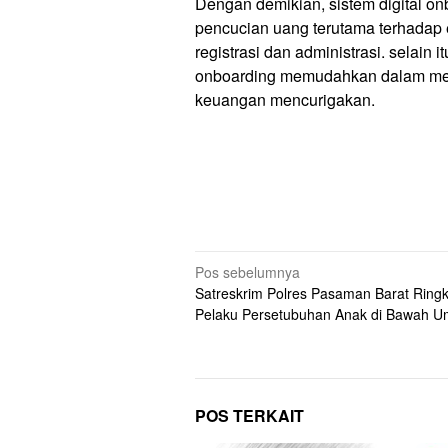
Dengan demikian, sistem digital 
pencucian uang terutama terhadap
registrasi dan administrasi. selain i
onboarding memudahkan dalam mend
keuangan mencurigakan.
Navigasi
Pos sebelumnya
Satreskrim Polres Pasaman Barat Ring
pos
Pelaku Persetubuhan Anak di Bawah U
POS TERKAIT