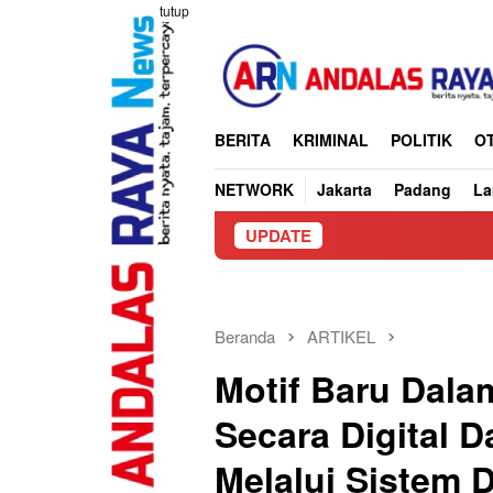
Loncat
tutup
ke
konten
BERITA
KRIMINAL
POLITIK
O
NETWORK
Jakarta
Padang
L
UPDATE
Pilwana
Beranda
ARTIKEL
Motif Baru Dala
Secara Digital 
Melalui Sistem 