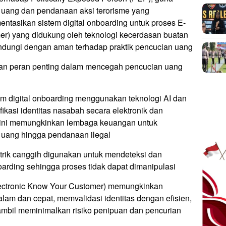
 uang dan pendanaan aksi terorisme yang
asikan sistem digital onboarding untuk proses E-
r) yang didukung oleh teknologi kecerdasan buatan
terlindungi dengan aman terhadap praktik pencucian uang
kan peran penting dalam mencegah pencucian uang
stem digital onboarding menggunakan teknologi AI dan
kasi identitas nasabah secara elektronik dan
l ini memungkinkan lembaga keuangan untuk
n uang hingga pendanaan ilegal
etrik canggih digunakan untuk mendeteksi dan
rding sehingga proses tidak dapat dimanipulasi
ectronic Know Your Customer) memungkinkan
dalam dan cepat, memvalidasi identitas dengan efisien,
mbil meminimalkan risiko penipuan dan pencurian