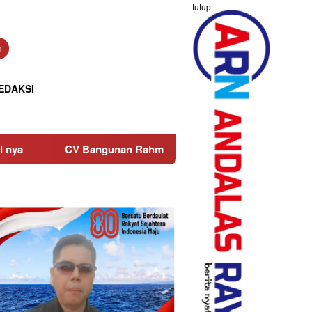
tutup
n
EDAKSI
ngunan Rahmat Rutin Salurkan Bantuan ke Anak Yatim di Masjid