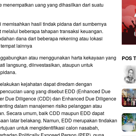
e menempatkan uang yang dihasilkan dari suatu
ai memisahkan hasil tindak pidana dari sumbernya
ait melalui beberapa tahapan transaksi keuangan.
ndahan dana dari beberapa rekening atau lokasi
 tempat lainnya
enggabungkan atau menggunakan harta kekayaan yang
POS 
ati langsung, diinvestasikan, ataupun untuk
 pidana.
melakukan kejahatan dapat diredam dengan
i pencucian uang yang disebut EDD (Enhanced Due
mer Due Diligence (CDD) dan Enhanced Due Diligence
nting dalam manajemen risiko pelanggan atau
kan. Secara umum, baik CDD maupun EDD dapat
ksaan latar belakang. Namun, EDD merupakan tindakan
ujuan untuk mengidentifikasi calon nasabah,
rhadap Politically Exposed Person (PEP), guna