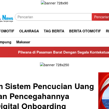
Pencaria
TOMOTIF
OLAHRAGA
TAG BERITA
BERITA OTOMOTIF
R
ampung
Makasar
 di Pasaman Barat Dengan Segala Kontekstual nya
CV Ba
m Sistem Pencucian Uang
Dan Pencegahannya
Digital Onboarding