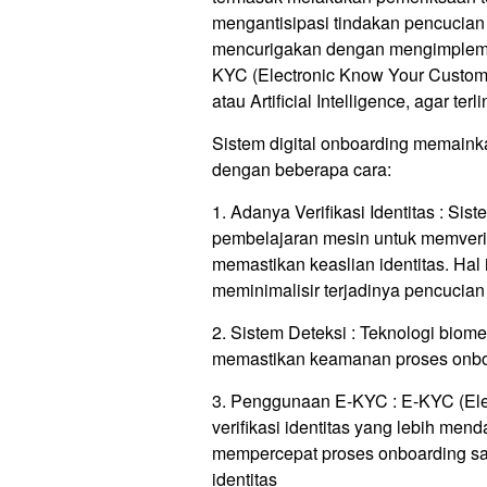
mengantisipasi tindakan pencucian
mencurigakan dengan mengimplement
KYC (Electronic Know Your Custome
atau Artificial Intelligence, agar 
Sistem digital onboarding memain
dengan beberapa cara:
1. Adanya Verifikasi Identitas : Si
pembelajaran mesin untuk memverifi
memastikan keaslian identitas. Ha
meminimalisir terjadinya pencucia
2. Sistem Deteksi : Teknologi biom
memastikan keamanan proses onboa
3. Penggunaan E-KYC : E-KYC (El
verifikasi identitas yang lebih men
mempercepat proses onboarding sa
identitas