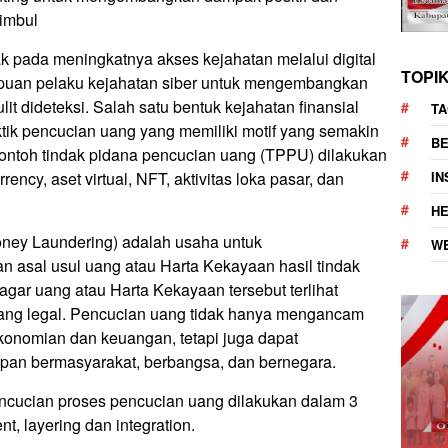
imbul
 pada meningkatnya akses kejahatan melalui digital
TOPI
uan pelaku kejahatan siber untuk mengembangkan
it dideteksi. Salah satu bentuk kejahatan finansial
TA
tik pencucian uang yang memiliki motif yang semakin
BE
ontoh tindak pidana pencucian uang (TPPU) dilakukan
I
rrency, aset virtual, NFT, aktivitas loka pasar, dan
H
ney Laundering) adalah usaha untuk
W
asal usul uang atau Harta Kekayaan hasil tindak
agar uang atau Harta Kekayaan tersebut terlihat
 yang legal. Pencucian uang tidak hanya mengancam
rekonomian dan keuangan, tetapi juga dapat
an bermasyarakat, berbangsa, dan bernegara.
ncucian proses pencucian uang dilakukan dalam 3
nt, layering dan integration.