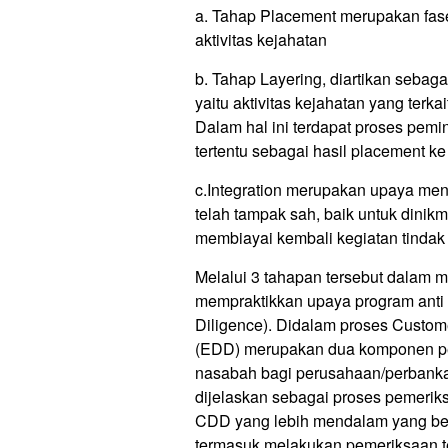
a. Tahap Placement merupakan fas
aktivitas kejahatan
b. Tahap Layering, diartikan sebag
yaitu aktivitas kejahatan yang terk
Dalam hal ini terdapat proses pemi
tertentu sebagai hasil placement ke
c.Integration merupakan upaya m
telah tampak sah, baik untuk dinikm
membiayai kembali kegiatan tindak
Melalui 3 tahapan tersebut dalam 
mempraktikkan upaya program ant
Diligence). Didalam proses Custo
(EDD) merupakan dua komponen pe
nasabah bagi perusahaan/perban
dijelaskan sebagai proses pemeri
CDD yang lebih mendalam yang bert
termasuk melakukan pemeriksaan te