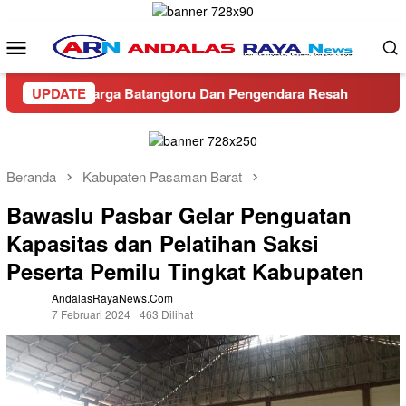
Loncat
ke
Menu
konten
Mobile
Dua, Warga Batangtoru Dan Pengendara Resah
UPDATE
Ditreskrim
Beranda
Kabupaten Pasaman Barat
Bawaslu Pasbar Gelar Penguatan
Kapasitas dan Pelatihan Saksi
Peserta Pemilu Tingkat Kabupaten
AndalasRayaNews.com
7 Februari 2024
463 Dilihat