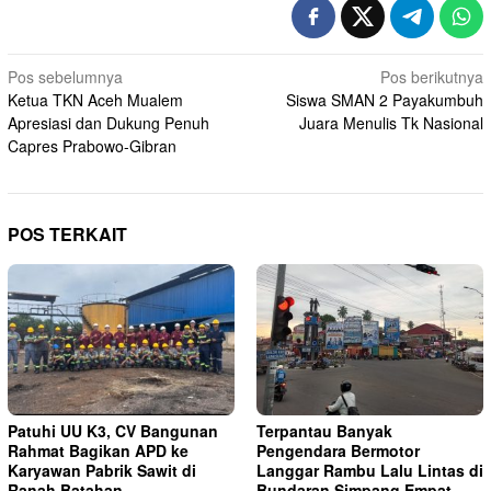
Navigasi
Pos sebelumnya
Pos berikutnya
Ketua TKN Aceh Mualem
Siswa SMAN 2 Payakumbuh
pos
Apresiasi dan Dukung Penuh
Juara Menulis Tk Nasional
Capres Prabowo-Gibran
POS TERKAIT
Patuhi UU K3, CV Bangunan
Terpantau Banyak
Rahmat Bagikan APD ke
Pengendara Bermotor
Karyawan Pabrik Sawit di
Langgar Rambu Lalu Lintas di
Ranah Batahan
Bundaran Simpang Empat