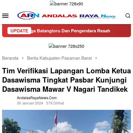
Loncat
ke
Menu
konten
Mobile
a, Warga Batangtoru Dan Pengendara Resah
UPDATE
Ditreskrimsu
Beranda
Berita Kabupaten Pasaman Barat
Tim Verifikasi Lapangan Lomba Ketua
Dasawisma Tingkat Pasbar Kunjungi
Dasawisma Mawar V Nagari Tandikek
AndalasRayaNews.com
30 Januari 2024
579 Dilihat