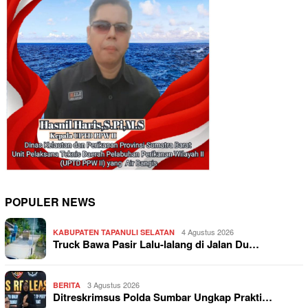
POPULER NEWS
4 Agustus 2026
KABUPATEN TAPANULI SELATAN
Truck Bawa Pasir Lalu-lalang di Jalan Du…
3 Agustus 2026
BERITA
Ditreskrimsus Polda Sumbar Ungkap Prakti…