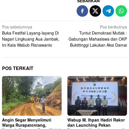
SEBARKAN
Navigasi
Pos sebelumnya
Pos berikutnya
Buka Festifal Layang-layang Di
Tuntut Demokrasi Mutlak :
pos
Nagari Lingkuang Aua Jambak,
Gabungan Mahasiswa dan OKP
Ini Kata Wabub Risnawanto
Bukittinggi Lakukan Aksi Damai
POS TERKAIT
Angin Segar Menyelimuti
Wabup M. Ihpan Hadiri Rakor
Warga Rurapatontang,
dan Launching Pekan