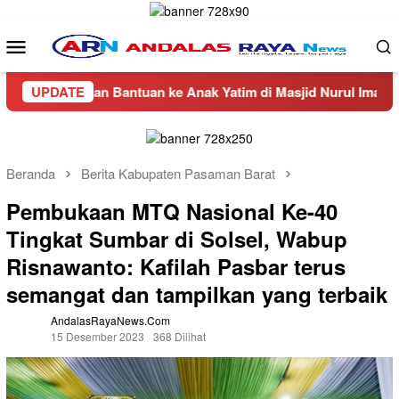
Loncat
ke
Menu
konten
Mobile
rkan Bantuan ke Anak Yatim di Masjid Nurul Iman Air Napal
UPDATE
Beranda
Berita Kabupaten Pasaman Barat
Pembukaan MTQ Nasional Ke-40
Tingkat Sumbar di Solsel, Wabup
Risnawanto: Kafilah Pasbar terus
semangat dan tampilkan yang terbaik
AndalasRayaNews.com
15 Desember 2023
368 Dilihat