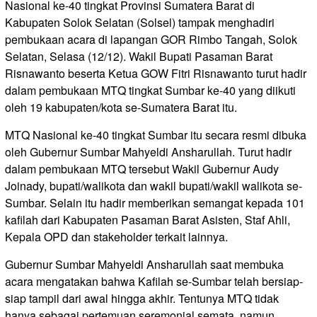
Nasional ke-40 tingkat Provinsi Sumatera Barat di
Kabupaten Solok Selatan (Solsel) tampak menghadiri
pembukaan acara di lapangan GOR Rimbo Tangah, Solok
Selatan, Selasa (12/12). Wakil Bupati Pasaman Barat
Risnawanto beserta Ketua GOW Fitri Risnawanto turut hadir
dalam pembukaan MTQ tingkat Sumbar ke-40 yang diikuti
oleh 19 kabupaten/kota se-Sumatera Barat itu.
MTQ Nasional ke-40 tingkat Sumbar itu secara resmi dibuka
oleh Gubernur Sumbar Mahyeldi Ansharullah. Turut hadir
dalam pembukaan MTQ tersebut Wakil Gubernur Audy
Joinady, bupati/walikota dan wakil bupati/wakil walikota se-
Sumbar. Selain itu hadir memberikan semangat kepada 101
kafilah dari Kabupaten Pasaman Barat Asisten, Staf Ahli,
Kepala OPD dan stakeholder terkait lainnya.
Gubernur Sumbar Mahyeldi Ansharullah saat membuka
acara mengatakan bahwa Kafilah se-Sumbar telah bersiap-
siap tampil dari awal hingga akhir. Tentunya MTQ tidak
hanya sebagai pertemuan seremonial semata, namun