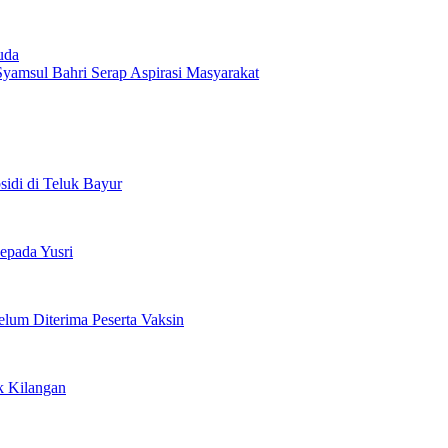
uda
amsul Bahri Serap Aspirasi Masyarakat
di di Teluk Bayur
pada Yusri
lum Diterima Peserta Vaksin
k Kilangan