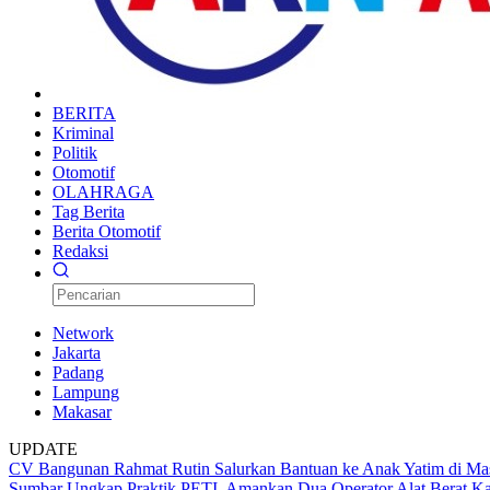
BERITA
Kriminal
Politik
Otomotif
OLAHRAGA
Tag Berita
Berita Otomotif
Redaksi
Network
Jakarta
Padang
Lampung
Makasar
UPDATE
CV Bangunan Rahmat Rutin Salurkan Bantuan ke Anak Yatim di Mas
Sumbar Ungkap Praktik PETI, Amankan Dua Operator Alat Berat
Ka