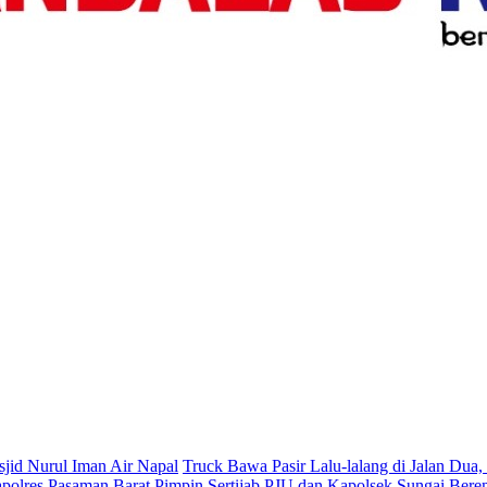
jid Nurul Iman Air Napal
Truck Bawa Pasir Lalu-lalang di Jalan Du
polres Pasaman Barat Pimpin Sertijab PJU dan Kapolsek Sungai Bere