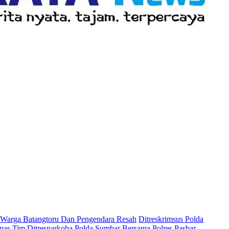
a, Warga Batangtoru Dan Pengendara Resah
Ditreskrimsus Polda
mas
Tim Ditresnarkoba Polda Sumbar Bersama Polres Pasbar,