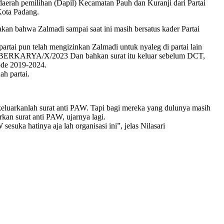
ah pemilihan (Dapil) Kecamatan Pauh dan Kuranji dari Partai
Kota Padang.
n bahwa Zalmadi sampai saat ini masih bersatus kader Partai
rtai pun telah mengizinkan Zalmadi untuk nyaleg di partai lain
N/PPP/BERKARYA/X/2023 Dan bahkan surat itu keluar sebelum DCT,
iode 2019-2024.
ah partai.
keluarkanlah surat anti PAW. Tapi bagi mereka yang dulunya masih
rkan surat anti PAW, ujarnya lagi.
esuka hatinya aja lah organisasi ini”, jelas Nilasari