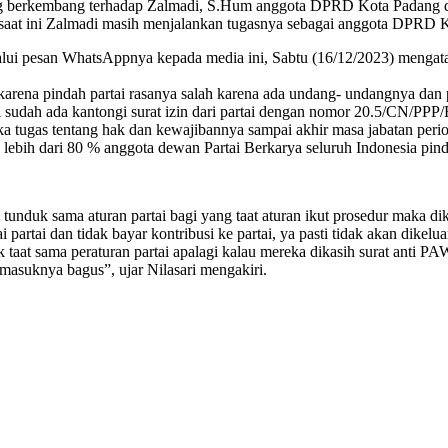
erkembang terhadap Zalmadi, S.Hum anggota DPRD Kota Padang daer
 saat ini Zalmadi masih menjalankan tugasnya sebagai anggota DPRD 
ui pesan WhatsAppnya kepada media ini, Sabtu (16/12/2023) mengataka
rena pindah partai rasanya salah karena ada undang- undangnya dan pa
lmadi sudah ada kantongi surat izin dari partai dengan nomor 20.5/C
tka tugas tentang hak dan kewajibannya sampai akhir masa jabatan per
ta lebih dari 80 % anggota dewan Partai Berkarya seluruh Indonesia pind
nduk sama aturan partai bagi yang taat aturan ikut prosedur maka di
artai dan tidak bayar kontribusi ke partai, ya pasti tidak akan dikelua
aat sama peraturan partai apalagi kalau mereka dikasih surat anti PAW s
asuknya bagus”, ujar Nilasari mengakiri.