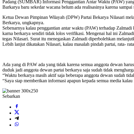
Padang (SUMBAR) Informasi Penggantian Antar Waktu (PAW) yang b
Barkarya baru sekedar wacana belum ada realisasinya karena sampai
Ketua Dewan Pimpinan Wilayah (DPW) Partai Bekarya Nilasari melal
Berkarya, ungkapnya.
Sebenarnya kalau penggantian antar waktu (PAW) terhadap Zalmadi ka
karna berkarya sendiri tidak lolos verifikasi. Mengenai hal ini Za
tegas Nilasari. Surat itu menegaskan Zalmadi diperbolehkan melanju
Lebih lanjut dikatakan Nilasari, kalau masalah pindah partai, rata- ra
Ada yang di PAW ada yang tidak karena semua anggota dewan harus tu
duduk jadi anggota dewan partai berkarya saja sudah tidak menghargai p
“Waktu berkarya masih aktif saja beberapa anggota dewan sudah tidak t
“Saya siap memberikan informasi apapun kepada semua media kalau m
Sebarkan