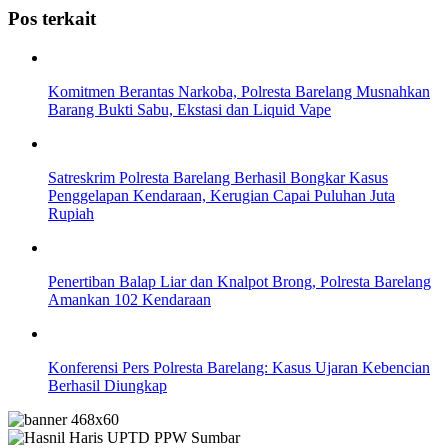
Pos terkait
Komitmen Berantas Narkoba, Polresta Barelang Musnahkan
Barang Bukti Sabu, Ekstasi dan Liquid Vape
Satreskrim Polresta Barelang Berhasil Bongkar Kasus
Penggelapan Kendaraan, Kerugian Capai Puluhan Juta
Rupiah
Penertiban Balap Liar dan Knalpot Brong, Polresta Barelang
Amankan 102 Kendaraan
Konferensi Pers Polresta Barelang: Kasus Ujaran Kebencian
Berhasil Diungkap