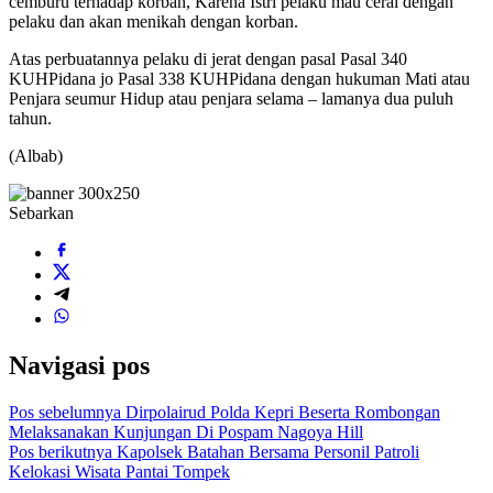
cemburu terhadap korban, Karena Istri pelaku mau cerai dengan
pelaku dan akan menikah dengan korban.
Atas perbuatannya pelaku di jerat dengan pasal Pasal 340
KUHPidana jo Pasal 338 KUHPidana dengan hukuman Mati atau
Penjara seumur Hidup atau penjara selama – lamanya dua puluh
tahun.
(Albab)
Sebarkan
Navigasi pos
Pos sebelumnya
Dirpolairud Polda Kepri Beserta Rombongan
Melaksanakan Kunjungan Di Pospam Nagoya Hill
Pos berikutnya
Kapolsek Batahan Bersama Personil Patroli
Kelokasi Wisata Pantai Tompek