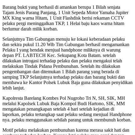
Barang bukti yang berhasil di amankan berupa 1 Bilah senjata
Tajam Jenis Parang Panjang, 1 Unit Sepeda Motor Yamaha Jupiter
MX King warna Hitam, 1 Unit Flashdisk berisi rekaman CCTV
pelaku pergi meninggalkan TKP, 1 Helai baju kaos warna hitam
berlumur darah milik korban.
Selanjutnya Tim Gabungan menuju ke lokasi keberadaan pelaku
dan sekira pukul 11.20 Wib Tim Gabungan berhasil mengamankan
Pelaku I yang hendak menjual handphone miliknya di warung
depan PT. LABTECH Kec. Sekupang Kota Batam. setelah
dilakukan introgasi terhadap pelaku dan pelaku mengakui telah
melakukan Tindak Pidana Pembunuhan. Setelah itu dilakukan
pengembangan dan ditemukan 1 Bilah parang yang berada di
samping TKP Selanjutnya terhadap pelaku dan barang bukti dan
membawa ke Kantor Polsek Lubuk Baja guna dilakukan penyidikan
lebih lanjut.
Kapolresta Barelang Kombes Pol Nugroho Tri N, SH, SIK, MH
melalui Kapolsek Lubuk Baja Kompol Budi Hartono, SIK, MM
mengatakan penangkapan setelah 4 hari setelah kejadian di
laporkan, pelaku tertangkap saat pelaku sedang menjual Handphone
nya. pelaku menggunakan sebilah parang untuk membunuh korban.
Motif pelaku melakukan pembunuhan karena merasa sakit hati dan