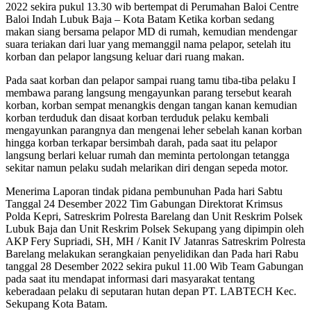
2022 sekira pukul 13.30 wib bertempat di Perumahan Baloi Centre
Baloi Indah Lubuk Baja – Kota Batam Ketika korban sedang
makan siang bersama pelapor MD di rumah, kemudian mendengar
suara teriakan dari luar yang memanggil nama pelapor, setelah itu
korban dan pelapor langsung keluar dari ruang makan.
Pada saat korban dan pelapor sampai ruang tamu tiba-tiba pelaku I
membawa parang langsung mengayunkan parang tersebut kearah
korban, korban sempat menangkis dengan tangan kanan kemudian
korban terduduk dan disaat korban terduduk pelaku kembali
mengayunkan parangnya dan mengenai leher sebelah kanan korban
hingga korban terkapar bersimbah darah, pada saat itu pelapor
langsung berlari keluar rumah dan meminta pertolongan tetangga
sekitar namun pelaku sudah melarikan diri dengan sepeda motor.
Menerima Laporan tindak pidana pembunuhan Pada hari Sabtu
Tanggal 24 Desember 2022 Tim Gabungan Direktorat Krimsus
Polda Kepri, Satreskrim Polresta Barelang dan Unit Reskrim Polsek
Lubuk Baja dan Unit Reskrim Polsek Sekupang yang dipimpin oleh
AKP Fery Supriadi, SH, MH / Kanit IV Jatanras Satreskrim Polresta
Barelang melakukan serangkaian penyelidikan dan Pada hari Rabu
tanggal 28 Desember 2022 sekira pukul 11.00 Wib Team Gabungan
pada saat itu mendapat informasi dari masyarakat tentang
keberadaan pelaku di seputaran hutan depan PT. LABTECH Kec.
Sekupang Kota Batam.