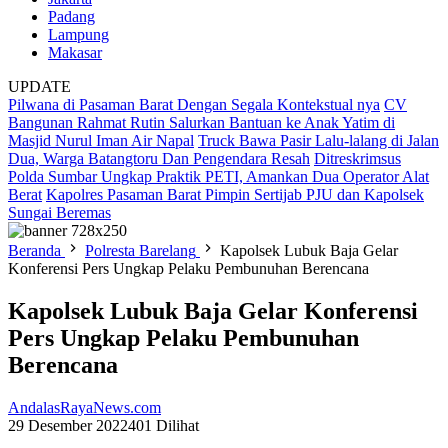
Padang
Lampung
Makasar
UPDATE
Pilwana di Pasaman Barat Dengan Segala Kontekstual nya
CV
Bangunan Rahmat Rutin Salurkan Bantuan ke Anak Yatim di
Masjid Nurul Iman Air Napal
Truck Bawa Pasir Lalu-lalang di Jalan
Dua, Warga Batangtoru Dan Pengendara Resah
Ditreskrimsus
Polda Sumbar Ungkap Praktik PETI, Amankan Dua Operator Alat
Berat
Kapolres Pasaman Barat Pimpin Sertijab PJU dan Kapolsek
Sungai Beremas
Beranda
Polresta Barelang
Kapolsek Lubuk Baja Gelar
Konferensi Pers Ungkap Pelaku Pembunuhan Berencana
Kapolsek Lubuk Baja Gelar Konferensi
Pers Ungkap Pelaku Pembunuhan
Berencana
AndalasRayaNews.com
29 Desember 2022
401 Dilihat