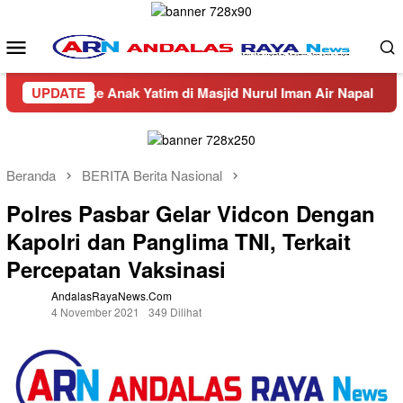
Loncat
ke
Menu
konten
Mobile
n ke Anak Yatim di Masjid Nurul Iman Air Napal
UPDATE
Truck 
Beranda
BERITA Berita Nasional
Polres Pasbar Gelar Vidcon Dengan
Kapolri dan Panglima TNI, Terkait
Percepatan Vaksinasi
AndalasRayaNews.com
4 November 2021
349 Dilihat