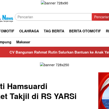
Pencaria
TOMOTIF
OLAHRAGA
TAG BERITA
BERITA OTOMOTIF
R
ampung
Makasar
 Rahmat Rutin Salurkan Bantuan ke Anak Yatim di Masjid Nurul
ti Hamsuardi
t Takjil di RS YARSi