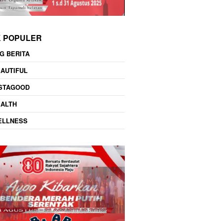
K POPULER
G BERITA
AUTIFUL
NSTAGOOD
EALTH
ELLNESS