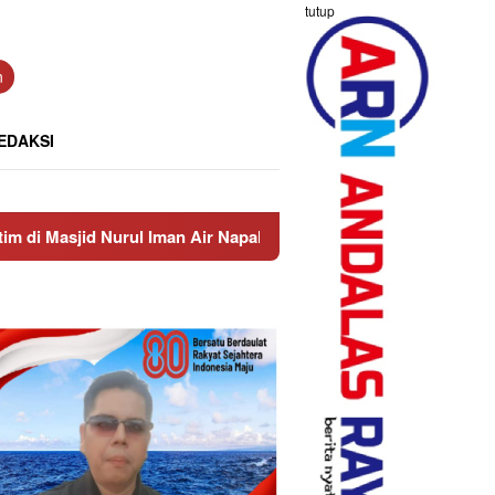
tutup
n
EDAKSI
 Iman Air Napal
Truck Bawa Pasir Lalu-lalang di Jalan