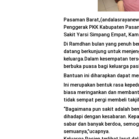
Pasaman Barat,(andalasrayanews.
Penggerak PKK Kabupaten Pasam
Sakit Yarsi Simpang Empat, Kami
Di Ramdhan bulan yang penuh be
datang berkunjung untuk menjeng
keluarga.Dalam kesempatan terse
berbuka puasa bagi keluarga pas
Bantuan ini diharapkan dapat me
Ini merupakan bentuk rasa kepedu
biasa meringankan dan membantu
tidak sempat pergi membeli takjil
“Bagaimana pun sakit adalah ben
dihadapi dengan kesabaran. Kepa
sabar dan banyak berdoa, semog
semuanya,”ucapnya.
Keluarga Pasien terlihat larut 