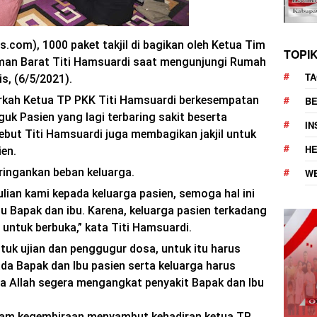
com), 1000 paket takjil di bagikan oleh Ketua Tim
TOPI
an Barat Titi Hamsuardi saat mengunjungi Rumah
TA
s, (6/5/2021).
rkah Ketua TP PKK Titi Hamsuardi berkesempatan
BE
uk Pasien yang lagi terbaring sakit beserta
I
but Titi Hamsuardi juga membagikan jakjil untuk
H
ien.
ringankan beban keluarga.
W
lian kami kepada keluarga pasien, semoga hal ini
 Bapak dan ibu. Karena, keluarga pasien terkadang
 untuk berbuka,” kata Titi Hamsuardi.
tuk ujian dan penggugur dosa, untuk itu harus
da Bapak dan Ibu pasien serta keluarga harus
a Allah segera mengangkat penyakit Bapak dan Ibu
dalam kegembiraan menyambut kehadiran ketua TP