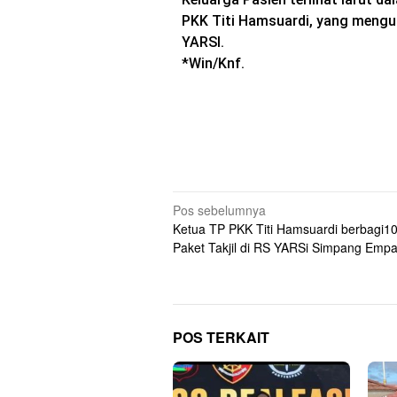
PKK Titi Hamsuardi, yang mengun
YARSI.
*Win/Knf.
Navigasi
Pos sebelumnya
Ketua TP PKK Titi Hamsuardi berbagi1
pos
Paket Takjil di RS YARSi Simpang Empa
POS TERKAIT