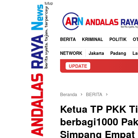
Loncat
tutup
ke
konten
BERITA
KRIMINAL
POLITIK
O
NETWORK
Jakarta
Padang
L
UPDATE
CV Bangunan
Beranda
BERITA
Ketua TP PKK Ti
berbagi1000 Pake
Simpang Empat