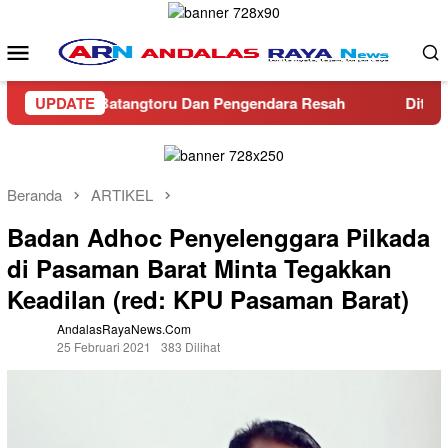
Loncat
ke
Menu
konten
Mobile
a Batangtoru Dan Pengendara Resah
UPDATE
Ditreskrimsus Pold
Beranda
ARTIKEL
Badan Adhoc Penyelenggara Pilkada
di Pasaman Barat Minta Tegakkan
Keadilan (red: KPU Pasaman Barat)
AndalasRayaNews.com
25 Februari 2021
383 Dilihat