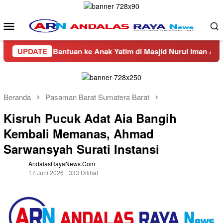
Loncat
ke
Menu
konten
Mobile
lurkan Bantuan ke Anak Yatim di Masjid Nurul Iman Air Napal
UPDATE
Beranda
Pasaman Barat Sumatera Barat
Kisruh Pucuk Adat Aia Bangih
Kembali Memanas, Ahmad
Sarwansyah Surati Instansi
AndalasRayaNews.com
17 Juni 2026
333 Dilihat