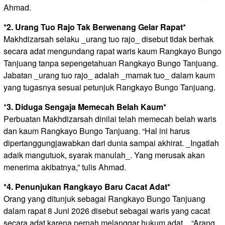
Ahmad.
*2. Urang Tuo Rajo Tak Berwenang Gelar Rapat*
Makhdizarsah selaku _urang tuo rajo_ disebut tidak berhak
secara adat mengundang rapat waris kaum Rangkayo Bungo
Tanjuang tanpa sepengetahuan Rangkayo Bungo Tanjuang.
Jabatan _urang tuo rajo_ adalah _mamak tuo_ dalam kaum
yang tugasnya sesuai petunjuk Rangkayo Bungo Tanjuang.
*
3. Diduga Sengaja Memecah Belah Kaum*
Perbuatan Makhdizarsah dinilai telah memecah belah waris
dan kaum Rangkayo Bungo Tanjuang. “Hal ini harus
dipertanggungjawabkan dari dunia sampai akhirat. _Ingatlah
adaik mangutuok, syarak manulah_. Yang merusak akan
menerima akibatnya,” tulis Ahmad.
*4. Penunjukan Rangkayo Baru Cacat Adat*
Orang yang ditunjuk sebagai Rangkayo Bungo Tanjuang
dalam rapat 8 Juni 2026 disebut sebagai waris yang cacat
secara adat karena pernah melanggar hukum adat. _“Arang