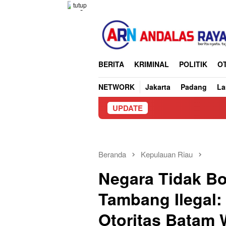
Loncat
tutup
ke
konten
BERITA
KRIMINAL
POLITIK
O
NETWORK
Jakarta
Padang
L
UPDATE
Truck
Beranda
Kepulauan Riau
Negara Tidak B
Tambang Ilegal:
Otoritas Batam 