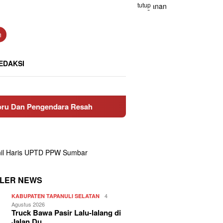
tutup
n
EDAKSI
engendara Resah
Ditreskrimsus Polda Sumbar Ungkap Pra
LER NEWS
4
KABUPATEN TAPANULI SELATAN
Agustus 2026
Truck Bawa Pasir Lalu-lalang di
Jalan Du…