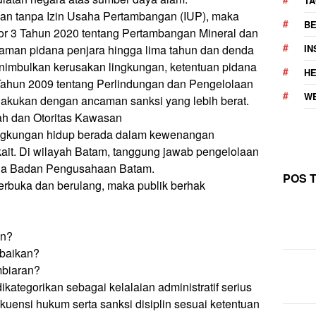
TA
ukan tanpa Izin Usaha Pertambangan (IUP), maka
BE
 3 Tahun 2020 tentang Pertambangan Mineral dan
caman pidana penjara hingga lima tahun dan denda
I
nimbulkan kerusakan lingkungan, ketentuan pidana
H
hun 2009 tentang Perlindungan dan Pengelolaan
W
lakukan dengan ancaman sanksi yang lebih berat.
h dan Otoritas Kawasan
ngkungan hidup berada dalam kewenangan
rkait. Di wilayah Batam, tanggung jawab pengelolaan
ada Badan Pengusahaan Batam.
POS 
terbuka dan berulang, maka publik berhak
an?
abaikan?
mbiaran?
ikategorikan sebagai kelalaian administratif serius
uensi hukum serta sanksi disiplin sesuai ketentuan