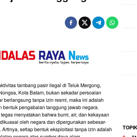
ivitas tambang pasir ilegal di Teluk Mergong,
Nongsa, Kota Batam, bukan sekadar persoalan
ar berlangsung tanpa izin resmi, maka ini adalah
an bentuk pengabaian tanggung jawab negara.
 tegas menyatakan bahwa bumi, air, dan kekayaan
dikuasai oleh negara dan dipergunakan sebesar-
TOPI
rtinya, setiap bentuk eksploitasi tanpa izin adalah
ulatan negara atas sumber daya alam.