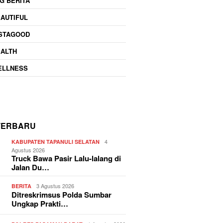
G BERITA
AUTIFUL
NSTAGOOD
EALTH
ELLNESS
TERBARU
4
KABUPATEN TAPANULI SELATAN
Agustus 2026
Truck Bawa Pasir Lalu-lalang di
Jalan Du…
3 Agustus 2026
BERITA
Ditreskrimsus Polda Sumbar
Ungkap Prakti…