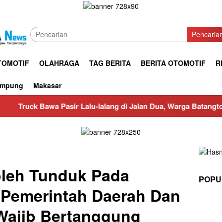
Pencaria
TOMOTIF
OLAHRAGA
TAG BERITA
BERITA OTOMOTIF
R
ampung
Makasar
 Bawa Pasir Lalu-lalang di Jalan Dua, Warga Batangtoru Dan P
oleh Tunduk Pada
POPU
 Pemerintah Daerah Dan
Wajib Bertanggung