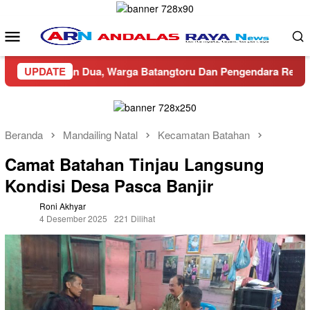
Loncat
ke
Menu
konten
Mobile
 Jalan Dua, Warga Batangtoru Dan Pengendara Resah
UPDATE
Dit
Beranda
Mandailing Natal
Kecamatan Batahan
Camat Batahan Tinjau Langsung
Kondisi Desa Pasca Banjir
Roni Akhyar
4 Desember 2025
221 Dilihat