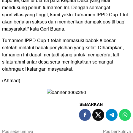
suporter, dan terutama para Kepala Desa yang telah
mendukung penuh turnamen ini. Dengan semangat
sportivitas yang tinggi, kami yakin Turnamen IPPD Cup 1 ini
akan berjalan sukses dan memberikan dampak positif bagi
masyarakat,” kata Geri Buana.
Turnamen IPPD Cup 1 telah memasuki babak 8 besar
setelah melalui babak penyisihan yang ketat. Diharapkan,
turnamen ini dapat menjadi ajang untuk mempererat tali
silaturahmi antar desa serta meningkatkan semangat
olahraga di kalangan masyarakat.
(Ahmad)
SEBARKAN
Navigasi
Pos sebelumnya
Pos berikutnya