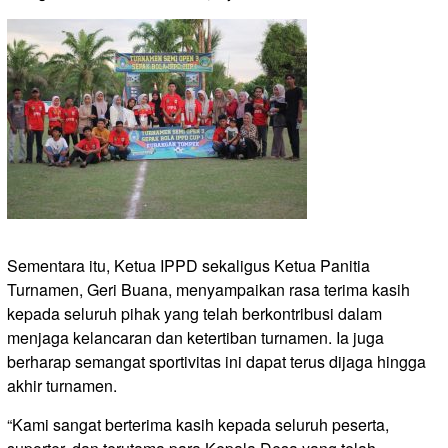
Sementara itu, Ketua IPPD sekaligus Ketua Panitia
Turnamen, Geri Buana, menyampaikan rasa terima kasih
kepada seluruh pihak yang telah berkontribusi dalam
menjaga kelancaran dan ketertiban turnamen. Ia juga
berharap semangat sportivitas ini dapat terus dijaga hingga
akhir turnamen.
“Kami sangat berterima kasih kepada seluruh peserta,