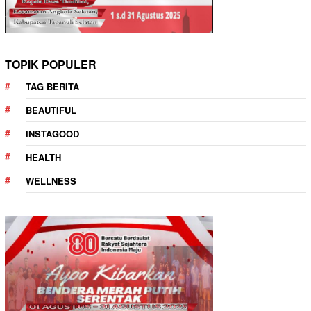
TOPIK POPULER
TAG BERITA
BEAUTIFUL
INSTAGOOD
HEALTH
WELLNESS